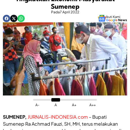
Sumenep
Pada
7 April 2022
Ikuti Kami
G
o
o
g
l
e
News
A-
A
A+
A++
SUMENEP,
JURNALIS-INDONESIA.com
– Bupati
Sumenep Ra Achmad Fauzi, SH, MH, terus melakukan