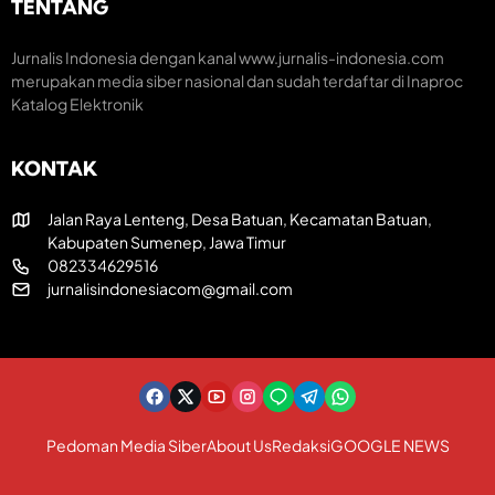
TENTANG
U
T
a
T
R
t
k
I
i
Jurnalis Indonesia dengan kanal www.jurnalis-indonesia.com
e
k
f
merupakan media siber nasional dan sudah terdaftar di Inaproc
-
e
Katalog Elektronik
8
-
1
8
R
1
KONTAK
I
Jalan Raya Lenteng, Desa Batuan, Kecamatan Batuan,
Kabupaten Sumenep, Jawa Timur
082334629516
jurnalisindonesiacom@gmail.com
Pedoman Media Siber
About Us
Redaksi
GOOGLE NEWS