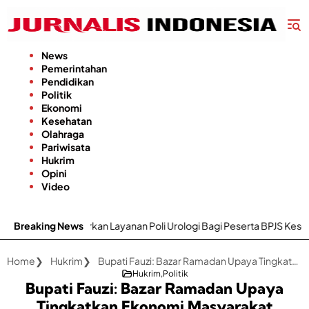
Langsung
ke
konten
News
Pemerintahan
Pendidikan
Politik
Ekonomi
Kesehatan
Olahraga
Pariwisata
Hukrim
Opini
Video
irkan Layanan Poli Urologi Bagi Peserta BPJS Kesehatan
Breaking News
Gapok
Home
Hukrim
Bupati Fauzi: Bazar Ramadan Upaya Tingkatkan Ekonomi Masyarakat Sumenep
Hukrim
Politik
Bupati Fauzi: Bazar Ramadan Upaya
Tingkatkan Ekonomi Masyarakat