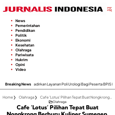
Langsung
ke
konten
News
Pemerintahan
Pendidikan
Politik
Ekonomi
Kesehatan
Olahraga
Pariwisata
Hukrim
Opini
Video
ini Hadirkan Layanan Poli Urologi Bagi Peserta BPJS Kesehatan
Breaking News
Home
Olahraga
Cafe 'Lotus' Pilihan Tepat Buat Nongkrong Berburu Kuliner Sumenep, Menunya Bervariatif Harganya Terjangkau
Olahraga
Cafe ‘Lotus’ Pilihan Tepat Buat
Nongkrong Berburu Kuliner Sumenep,