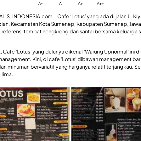
A-
A
A+
A++
LIS-INDONESIA.com – Cafe ‘Lotus’ yang ada di jalan Jl. Kiy
bian, Kecamatan Kota Sumenep, Kabupaten Sumenep, Jawa T
k referensi tempat nongkrong dan santai bersama keluarga 
 Cafe ‘Lotus’ yang dulunya dikenal ‘Warung Upnormal’ ini d
management. Kini, di cafe ‘Lotus’ dibawah management ba
 minuman bervariatif yang harganya relatif terjangkau. Se
 lima.