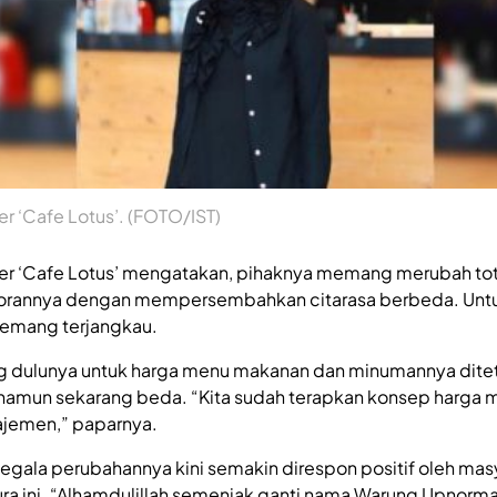
er ‘Cafe Lotus’. (FOTO/IST)
ner ‘Cafe Lotus’ mengatakan, pihaknya memang merubah to
orannya dengan mempersembahkan citarasa berbeda. Untu
 memang terjangkau.
g dulunya untuk harga menu makanan dan minumannya dite
, namun sekarang beda. “Kita sudah terapkan konsep harga 
emen,” paparnya.
egala perubahannya kini semakin direspon positif oleh masy
ura ini. “Alhamdulillah semenjak ganti nama Warung Upnorm