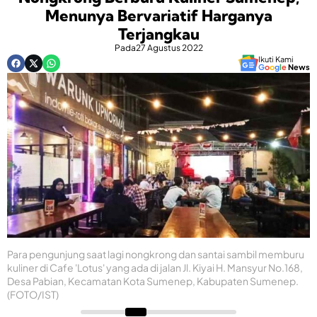
Menunya Bervariatif Harganya
Terjangkau
Pada
27 Agustus 2022
Ikuti Kami
G
o
o
g
l
e
News
Para pengunjung saat lagi nongkrong dan santai sambil memburu
kuliner di Cafe 'Lotus' yang ada di jalan Jl. Kiyai H. Mansyur No.168,
Desa Pabian, Kecamatan Kota Sumenep, Kabupaten Sumenep.
(FOTO/IST)