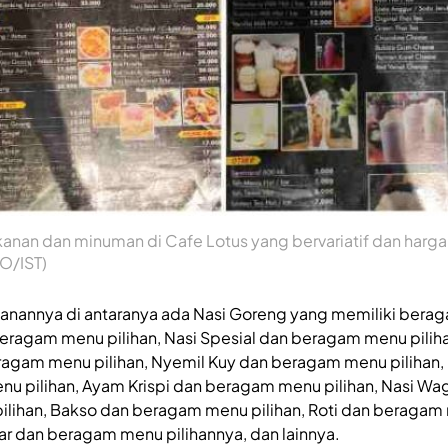
nan dan minuman di Cafe Lotus yang bervariatif dan harga r
O/IST)
nannya di antaranya ada Nasi Goreng yang memiliki berag
beragam menu pilihan, Nasi Spesial dan beragam menu pilih
ragam menu pilihan, Nyemil Kuy dan beragam menu pilihan,
u pilihan, Ayam Krispi dan beragam menu pilihan, Nasi Wa
lihan, Bakso dan beragam menu pilihan, Roti dan beragam 
ar dan beragam menu pilihannya, dan lainnya.