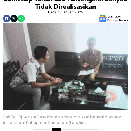
Tidak Direalisasikan
Pada
20 Januari 2025
Ikuti Kami
G
o
o
g
l
e
News
SANTAI. Pj Kepala Desa Kramian Moh Idris saat berada di kantor
Inspektorat Kabupaten Sumenep. (foto/ist)