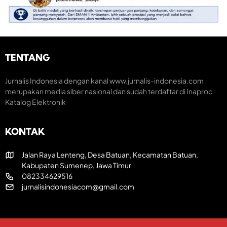
e
a
o
n
r
m
t
a
i
u
k
K
m
H
r
H
U
e
TENTANG
U
T
a
T
R
t
k
I
i
Jurnalis Indonesia dengan kanal www.jurnalis-indonesia.com
e
k
f
merupakan media siber nasional dan sudah terdaftar di Inaproc
-
e
Katalog Elektronik
8
-
1
8
R
1
KONTAK
I
Jalan Raya Lenteng, Desa Batuan, Kecamatan Batuan,
Kabupaten Sumenep, Jawa Timur
082334629516
jurnalisindonesiacom@gmail.com