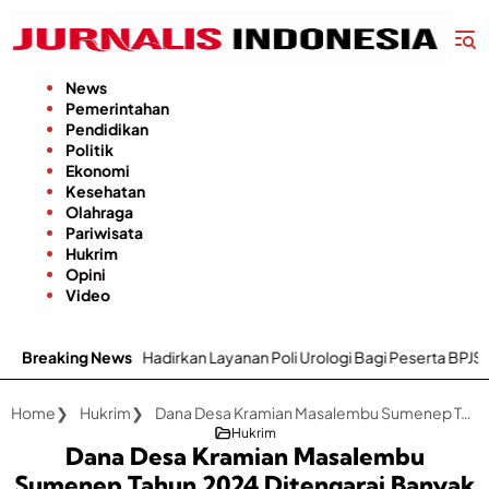
Langsung
ke
konten
News
Pemerintahan
Pendidikan
Politik
Ekonomi
Kesehatan
Olahraga
Pariwisata
Hukrim
Opini
Video
rkan Layanan Poli Urologi Bagi Peserta BPJS Kesehatan
Breaking News
Gapok
Home
Hukrim
Dana Desa Kramian Masalembu Sumenep Tahun 2024 Ditengarai Banyak Tidak Direalisasikan
Hukrim
Dana Desa Kramian Masalembu
Sumenep Tahun 2024 Ditengarai Banyak