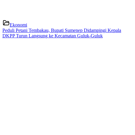
Ekonomi
Peduli Petani Tembakau, Bupati Sumenep Didampingi Kepala
DKPP Turun Langsung ke Kecamatan Guluk-Guluk