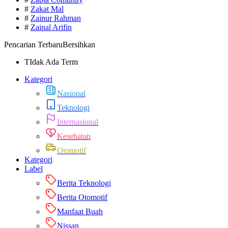
#
Zakat Mal
#
Zainur Rahman
#
Zainal Arifin
Pencarian Terbaru
Bersihkan
TIdak Ada Term
Kategori
Nasional
Teknologi
Internasional
Kesehatan
Otomotif
Kategori
Label
Berita Teknologi
Berita Otomotif
Manfaat Buah
Nissan