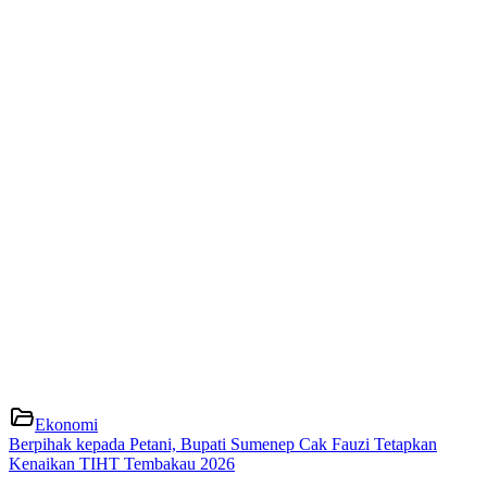
Ekonomi
Berpihak kepada Petani, Bupati Sumenep Cak Fauzi Tetapkan
Kenaikan TIHT Tembakau 2026