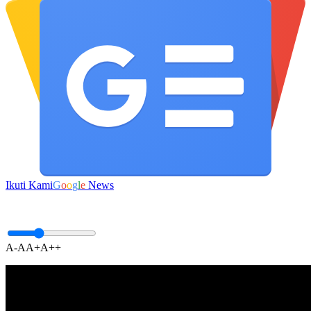
Ikuti Kami
G
o
o
g
l
e
News
A-
A
A+
A++