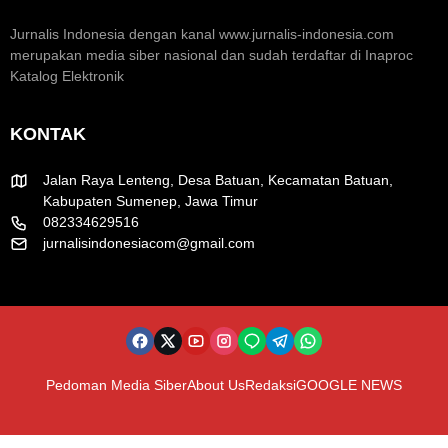
e
H
U
a
U
T
Jurnalis Indonesia dengan kanal www.jurnalis-indonesia.com
t
T
R
merupakan media siber nasional dan sudah terdaftar di Inaproc
i
k
I
Katalog Elektronik
f
e
k
-
e
8
-
KONTAK
1
8
R
1
I
Jalan Raya Lenteng, Desa Batuan, Kecamatan Batuan,
Kabupaten Sumenep, Jawa Timur
082334629516
jurnalisindonesiacom@gmail.com
Pedoman Media Siber
About Us
Redaksi
GOOGLE NEWS