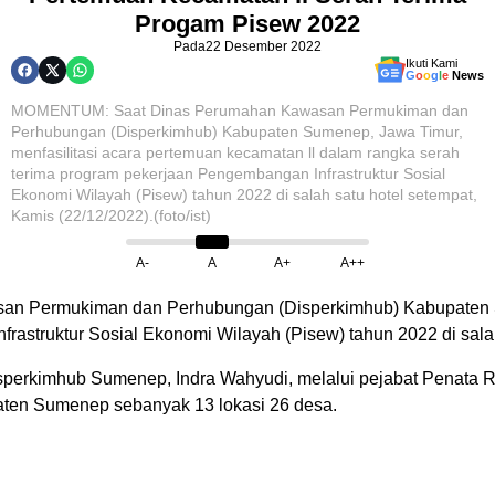
Progam Pisew 2022
Pada
22 Desember 2022
Ikuti Kami
G
o
o
g
l
e
News
MOMENTUM: Saat Dinas Perumahan Kawasan Permukiman dan
Perhubungan (Disperkimhub) Kabupaten Sumenep, Jawa Timur,
menfasilitasi acara pertemuan kecamatan ll dalam rangka serah
terima program pekerjaan Pengembangan Infrastruktur Sosial
Ekonomi Wilayah (Pisew) tahun 2022 di salah satu hotel setempat,
Kamis (22/12/2022).(foto/ist)
A-
A
A+
A++
n Permukiman dan Perhubungan (Disperkimhub) Kabupaten Su
rastruktur Sosial Ekonomi Wilayah (Pisew) tahun 2022 di salah
rkimhub Sumenep, Indra Wahyudi, melalui pejabat Penata R
paten Sumenep sebanyak 13 lokasi 26 desa.