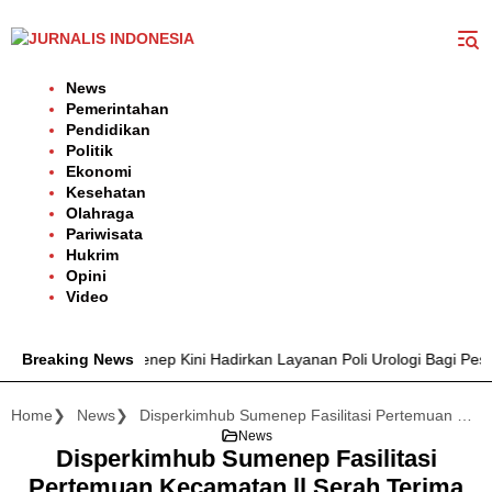
Langsung
ke
konten
News
Pemerintahan
Pendidikan
Politik
Ekonomi
Kesehatan
Olahraga
Pariwisata
Hukrim
Opini
Video
ar Sumenep Kini Hadirkan Layanan Poli Urologi Bagi Peserta BPJS K
Breaking News
Home
News
Disperkimhub Sumenep Fasilitasi Pertemuan Kecamatan ll Serah Terima Progam Pisew 2022
News
Disperkimhub Sumenep Fasilitasi
Pertemuan Kecamatan ll Serah Terima