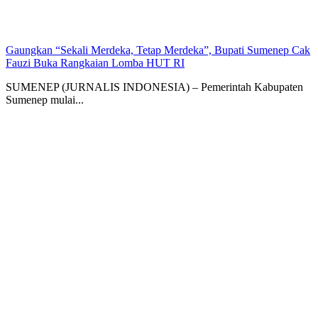
Gaungkan “Sekali Merdeka, Tetap Merdeka”, Bupati Sumenep Cak
Fauzi Buka Rangkaian Lomba HUT RI
SUMENEP (JURNALIS INDONESIA) – Pemerintah Kabupaten
Sumenep mulai...