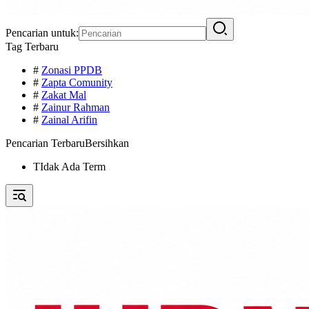
Pencarian untuk:
Tag Terbaru
#
Zonasi PPDB
#
Zapta Comunity
#
Zakat Mal
#
Zainur Rahman
#
Zainal Arifin
Pencarian Terbaru
Bersihkan
TIdak Ada Term