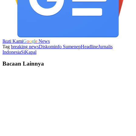
Ikuti Kami
G
o
o
g
l
e
News
Tag
breaking news
Diskominfo Sumenep
Headline
Jurnalis
Indonesia
SiKapal
Bacaan Lainnya