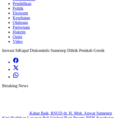
Pendidikan
Politik
Ekonomi
Kesehatan
Olahraga
Pariwisata
Hukrim
Opini
Video
Inovasi SiKapal Diskominfo Sumenep Dilirik Pemkab Gresik
Breaking News
Kabar Baik, RSUD dr. H. Moh. Anwar Sumenep
Kini Hadirkan Layanan Poli Urologi Bagi Peserta BPJS Kesehatan