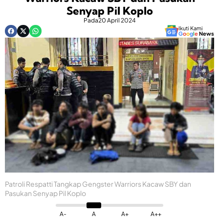
Senyap Pil Koplo
Pada
20 April 2024
Ikuti Kami
G
o
o
g
l
e
News
Patroli Respatti Tangkap Gengster Warriors Kacaw SBY dan
Pasukan Senyap Pil Koplo
A-
A
A+
A++