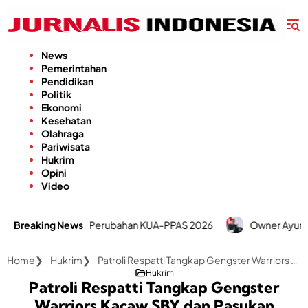
Langsung
ke
konten
News
Pemerintahan
Pendidikan
Politik
Ekonomi
Kesehatan
Olahraga
Pariwisata
Hukrim
Opini
Video
ti Perubahan KUA-PPAS 2026
Breaking News
Owner Ayunda Siap Serap Tem
Home
Hukrim
Patroli Respatti Tangkap Gengster Warriors Kacaw SBY dan Pasukan Senyap Pil Koplo
Hukrim
Patroli Respatti Tangkap Gengster
Warriors Kacaw SBY dan Pasukan