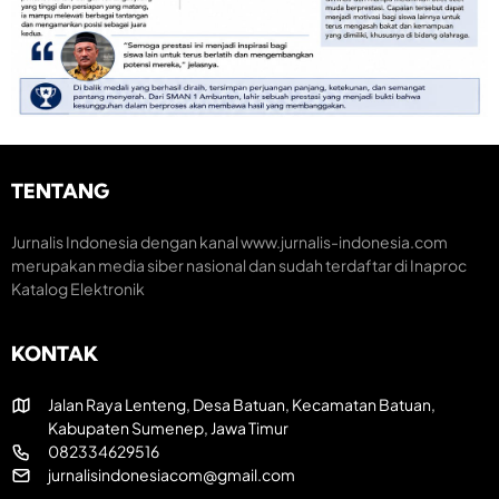
n
m
m
o
e
a
m
n
r
i
t
a
K
u
k
r
m
H
e
H
U
a
U
T
t
T
R
i
TENTANG
k
I
f
e
k
-
e
Jurnalis Indonesia dengan kanal www.jurnalis-indonesia.com
8
-
merupakan media siber nasional dan sudah terdaftar di Inaproc
1
8
Katalog Elektronik
R
1
I
KONTAK
Jalan Raya Lenteng, Desa Batuan, Kecamatan Batuan,
Kabupaten Sumenep, Jawa Timur
082334629516
jurnalisindonesiacom@gmail.com