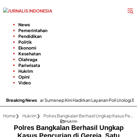
Langsung
ke
konten
News
Pemerintahan
Pendidikan
Politik
Ekonomi
Kesehatan
Olahraga
Pariwisata
Hukrim
Opini
Video
 H. Moh. Anwar Sumenep Kini Hadirkan Layanan Poli Urologi Bagi Pes
Breaking News
Home
Hukrim
Polres Bangkalan Berhasil Ungkap Kasus Pencurian di Gereja, Satu Tersangka Diamankan
Hukrim
Polres Bangkalan Berhasil Ungkap
Kasus Pencurian di Gereja, Satu