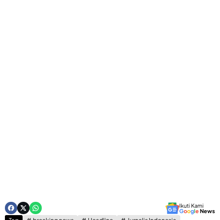
Ikuti Kami
G
o
o
g
l
e
News