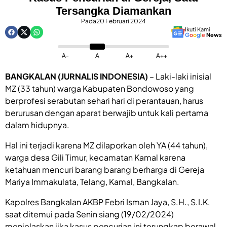
Tersangka Diamankan
Pada
20 Februari 2024
Ikuti Kami
G
o
o
g
l
e
News
A-
A
A+
A++
BANGKALAN (JURNALIS INDONESIA)
– Laki-laki inisial
MZ (33 tahun) warga Kabupaten Bondowoso yang
berprofesi serabutan sehari hari di perantauan, harus
berurusan dengan aparat berwajib untuk kali pertama
dalam hidupnya.
Hal ini terjadi karena MZ dilaporkan oleh YA (44 tahun),
warga desa Gili Timur, kecamatan Kamal karena
ketahuan mencuri barang barang berharga di Gereja
Mariya Immakulata, Telang, Kamal, Bangkalan.
Kapolres Bangkalan AKBP Febri Isman Jaya, S.H., S.I.K,
saat ditemui pada Senin siang (19/02/2024)
menjelaskan jika kasus pencurian ini terungkap berawal