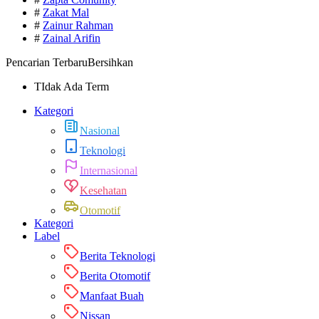
#
Zakat Mal
#
Zainur Rahman
#
Zainal Arifin
Pencarian Terbaru
Bersihkan
TIdak Ada Term
Kategori
Nasional
Teknologi
Internasional
Kesehatan
Otomotif
Kategori
Label
Berita Teknologi
Berita Otomotif
Manfaat Buah
Nissan