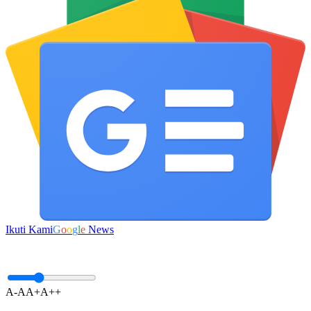
Ikuti Kami
G
o
o
g
l
e
News
A-
A
A+
A++