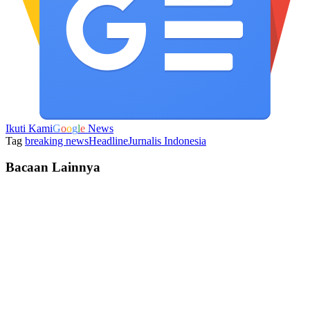
Ikuti Kami
G
o
o
g
l
e
News
Tag
breaking news
Headline
Jurnalis Indonesia
Bacaan Lainnya