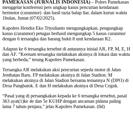
PAMEKASAN (JURNALIS INDONESIA)
– Polres Pamekasan
menggelar konferensi pers ungkap kasus pencurian kendaraan
bermotor (curanmor) dan hasil razia balap liar, dalam kurun waktu
1bulan, Jumat (07/02/2025).
Kapolres Hendra Eko Triyulianto mengungkapkan, pengungkap
kasus (curanmor) petugas berhasil mengungkap 5 kasus curanmor
dengan 6 tersangka dan barang bukti 8 unit kendaraan R2.
Adapun ke 6 tersangka tersebut di antaranya inisial AR, FP, M, E, H
dan AF. “Keenam tersangka melakukan aksinya di lokasi dan waktu
yang berbeda,” terang Kapolres Pamekasan.
Tersangka AR melakukan aksi pencurian sepeda motor di Jalan
Jembatan Baru. FP melakukan aksinya di Jalan Stadion. M
melakukan aksinya di Jalan Stadion bersama temannya N (DPO) di
Desa Pangbatok. E dan H melakukan aksinya di Desa Ceguk.
“Pasal yang di persangkakan kepada ke 6 tersangka tersebut, pasal
363 ayat(1)ke 4e dan 5e KUHP dengan ancaman pidana paling
lama 7 tahun penjara,” jelas Kapolres Pamekasan. (fid)