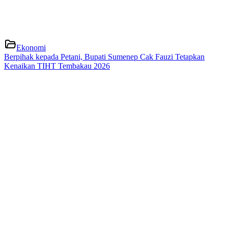
Ekonomi
Berpihak kepada Petani, Bupati Sumenep Cak Fauzi Tetapkan
Kenaikan TIHT Tembakau 2026