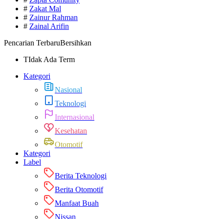
#
Zakat Mal
#
Zainur Rahman
#
Zainal Arifin
Pencarian Terbaru
Bersihkan
TIdak Ada Term
Kategori
Nasional
Teknologi
Internasional
Kesehatan
Otomotif
Kategori
Label
Berita Teknologi
Berita Otomotif
Manfaat Buah
Nissan