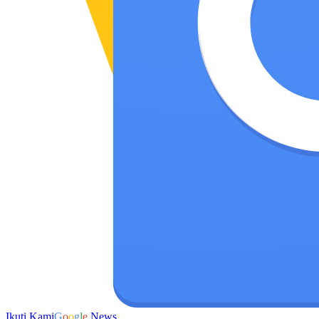
Ikuti Kami
G
o
o
g
l
e
News