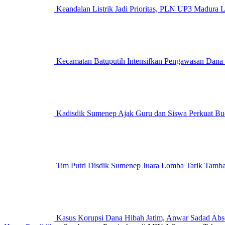
Keandalan Listrik Jadi Prioritas, PLN UP3 M
Kecamatan Batuputih Intensifkan Pengawasan Dana
Kadisdik Sumenep Ajak Guru dan Siswa Perkuat Bu
Tim Putri Disdik Sumenep Juara Lomba Tarik Tam
Kasus Korupsi Dana Hibah Jatim, Anwar Sadad Abs