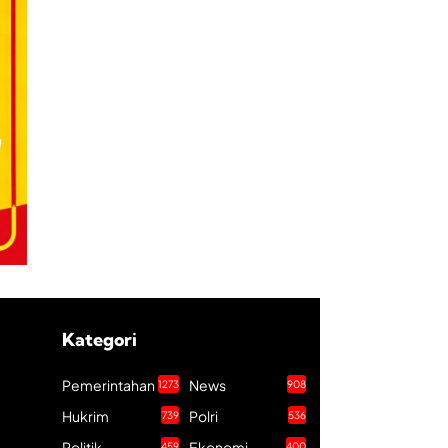
Kategori
Pemerintahan
News
1273
908
Hukrim
Polri
739
536
Politik
Ekonomi
459
400