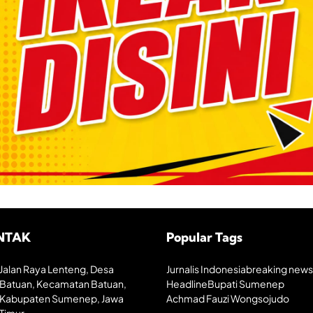
NTAK
Popular Tags
Jalan Raya Lenteng, Desa
Jurnalis Indonesia
breaking news
Batuan, Kecamatan Batuan,
Headline
Bupati Sumenep
Kabupaten Sumenep, Jawa
Achmad Fauzi Wongsojudo