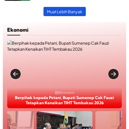
Muat Lebih Banyak
Ekonomi
Ekonomi
Berpihak kepada Petani, Bupati Sumenep Cak Fauzi
Tetapkan Kenaikan TIHT Tembakau 2026
K
B