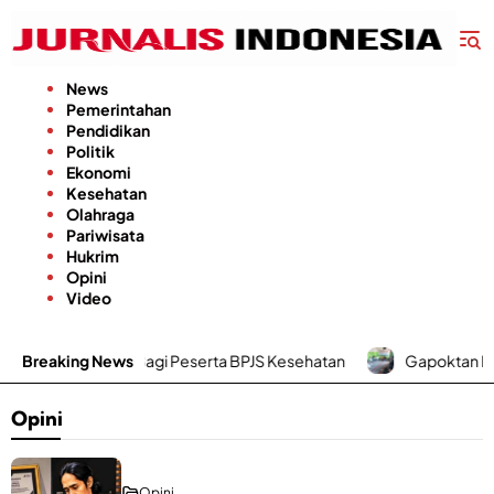
Langsung
ke
konten
News
Pemerintahan
Pendidikan
Politik
Ekonomi
Kesehatan
Olahraga
Pariwisata
Hukrim
Opini
Video
an Poli Urologi Bagi Peserta BPJS Kesehatan
Breaking News
Gapoktan Karya 
Opini
Opini