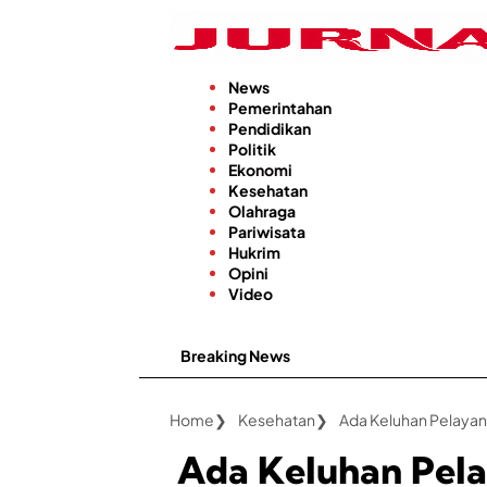
Langsung
ke
konten
News
Pemerintahan
Pendidikan
Politik
Ekonomi
Kesehatan
Olahraga
Pariwisata
Hukrim
Opini
Video
Breaking News
Kabar Bai
Home
Kesehatan
Ada Keluhan Pel