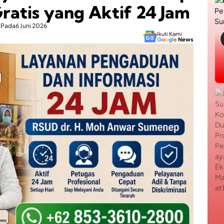
ratis yang Aktif 24 Jam
Pada
6 Juni 2026
Ikuti Kami
G
o
o
g
l
e
News