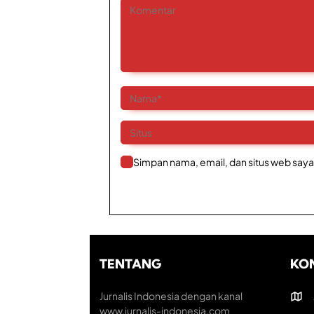
Simpan nama, email, dan situs web saya
TENTANG
KO
Jurnalis Indonesia dengan kanal
www.jurnalis-indonesia.com