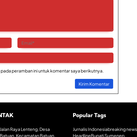
 pada peramban ini untuk komentar saya berikutnya.
NTAK
Popular Tags
Jalan Raya Lenteng, Desa
Jurnalis Indonesia
breaking news
Batuan, Kecamatan Batuan,
Headline
Bupati Sumenep