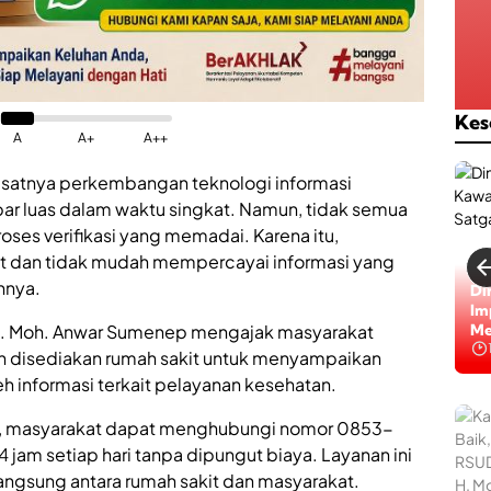
Kes
A
A+
A++
satnya perkembangan teknologi informasi
r luas dalam waktu singkat. Namun, tidak semua
roses verifikasi yang memadai. Karena itu,
at dan tidak mudah mempercayai informasi yang
nnya.
Di
Im
. H. Moh. Anwar Sumenep mengajak masyarakat
Me
h disediakan rumah sakit untuk menyampaikan
informasi terkait pelayanan kesehatan.
IPP), masyarakat dapat menghubungi nomor 0853-
am setiap hari tanpa dipungut biaya. Layanan ini
angsung antara rumah sakit dan masyarakat.