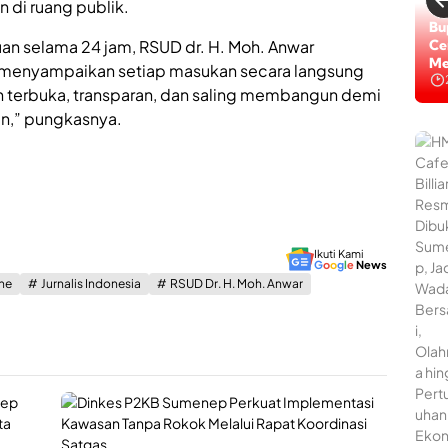
di ruang publik.
Bu
n selama 24 jam, RSUD dr. H. Moh. Anwar
Ce
Me
menyampaikan setiap masukan secara langsung
h terbuka, transparan, dan saling membangun demi
n,” pungkasnya.
Ikuti Kami
G
o
o
g
l
e
News
ne
Jurnalis Indonesia
RSUD Dr. H. Moh. Anwar