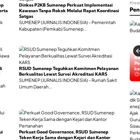
ep
Dinkes P2KB Sumenep Perkuat Implementasi
Pen
erta
Kawasan Tanpa Rokok Melalui Rapat Koordinasi
Satgas
ik
SUMENEP (JURNALIS INDONESIA) – Pemerintah
Kabupaten (Pemkab) Sumenep...
Ti
Ka
Ta
Pe
li
RSUD Sumenep Teguhkan Komitmen Pelayanan
ke
ke
l
Berkualitas Lewat Survei Akreditasi KARS
SUMENEP (JURNALIS INDONESIA) – Rumah Sakit
tah
Umum Daerah...
ui
Perkuat Good Governance, RSUD Sumenep
Teken Kerja Sama dengan Kejari dan Kantor