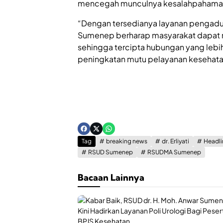
mencegah munculnya kesalahpahaman 
“Dengan tersedianya layanan pengadua
Sumenep berharap masyarakat dapat 
sehingga tercipta hubungan yang lebi
peningkatan mutu pelayanan kesehata
Tag
breaking news
dr. Erliyati
Headli
RSUD Sumenep
RSUDMA Sumenep
Bacaan Lainnya