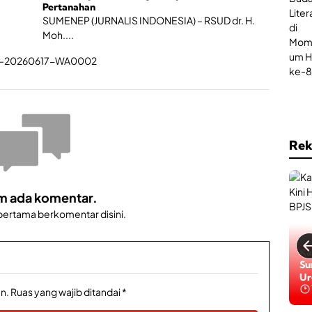
Pertanahan
SUMENEP (JURNALIS INDONESIA) – RSUD dr. H.
Moh....
Rek
m ada komentar.
 pertama berkomentar disini.
Ga
Ka
Da
Su
Ba
Ur
Be
n.
Ruas yang wajib ditandai
*