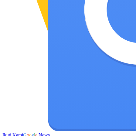
Ikuti Kami
G
o
o
g
l
e
News