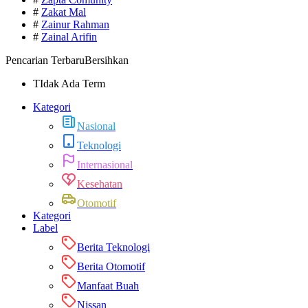
#
Zakat Mal
#
Zainur Rahman
#
Zainal Arifin
Pencarian Terbaru
Bersihkan
TIdak Ada Term
Kategori
Nasional
Teknologi
Internasional
Kesehatan
Otomotif
Kategori
Label
Berita Teknologi
Berita Otomotif
Manfaat Buah
Nissan