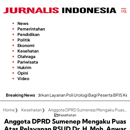
Langsung
ke
konten
News
Pemerintahan
Pendidikan
Politik
Ekonomi
Kesehatan
Olahraga
Pariwisata
Hukrim
Opini
Video
 Layanan Poli Urologi Bagi Peserta BPJS Kesehatan
Breaking News
Gapoktan 
Home
Kesehatan
Anggota DPRD Sumenep Mengaku Puas Atas Pelayanan RSUD Dr. H. Moh. Anwar Dipimpin dr. Erliyati
Kesehatan
Anggota DPRD Sumenep Mengaku Puas
Atas Pelayanan RSUD Dr. H. Moh. Anwar