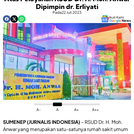
Dipimpin dr. Erliyati
Pada
22 Juli 2023
Ikuti Kami
G
o
o
g
l
e
News
A-
A
A+
A++
SUMENEP (JURNALIS INDONESIA)
– RSUD Dr. H. Moh.
Anwar yang merupakan satu-satunya rumah sakit umum