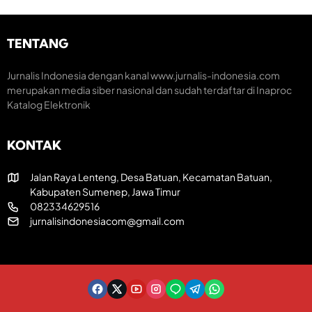
i
t
a
K
u
k
r
m
H
e
TENTANG
H
U
a
U
T
t
T
R
i
Jurnalis Indonesia dengan kanal www.jurnalis-indonesia.com
k
I
f
merupakan media siber nasional dan sudah terdaftar di Inaproc
e
k
Katalog Elektronik
-
e
8
-
1
8
KONTAK
R
1
I
Jalan Raya Lenteng, Desa Batuan, Kecamatan Batuan,
Kabupaten Sumenep, Jawa Timur
082334629516
jurnalisindonesiacom@gmail.com