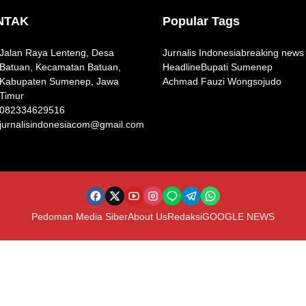
NTAK
Popular Tags
Jalan Raya Lenteng, Desa
Jurnalis Indonesia
breaking news
Batuan, Kecamatan Batuan,
Headline
Bupati Sumenep
Kabupaten Sumenep, Jawa
Achmad Fauzi Wongsojudo
Timur
082334629516
jurnalisindonesiacom@gmail.com
Pedoman Media Siber
About Us
Redaksi
GOOGLE NEWS