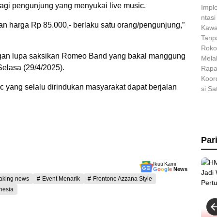
agi pengunjung yang menyukai live music.
gan harga Rp 85.000,- berlaku satu orang/pengunjung,”
jangan lupa saksikan Romeo Band yang bakal manggung
Selasa (29/4/2025).
c yang selalu dirindukan masyarakat dapat berjalan
Par
Ikuti Kami
G
o
o
g
l
e
News
aking news
Event Menarik
Frontone Azzana Style
onesia