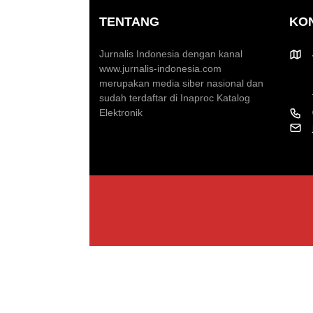
TENTANG
KO
Jurnalis Indonesia dengan kanal
www.jurnalis-indonesia.com
merupakan media siber nasional dan
sudah terdaftar di Inaproc Katalog
Elektronik