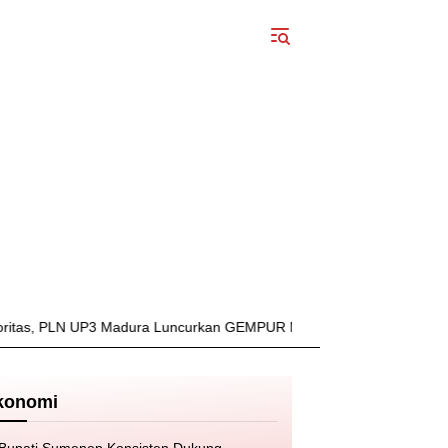
 PLN UP3 Madura Luncurkan GEMPUR MADURA–GESIT POLL
Kec
konomi