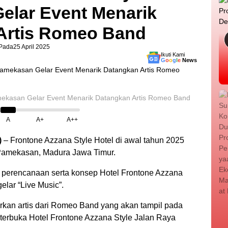
elar Event Menarik
Artis Romeo Band
Pada
25 April 2025
Ikuti Kami
G
o
o
g
l
e
News
mekasan Gelar Event Menarik Datangkan Artis Romeo Band
A
A+
A++
)
– Frontone Azzana Style Hotel di awal tahun 2025
Pamekasan, Madura Jawa Timur.
i perencanaan serta konsep Hotel Frontone Azzana
elar “Live Music”.
dirkan artis dari Romeo Band yang akan tampil pada
 terbuka Hotel Frontone Azzana Style Jalan Raya