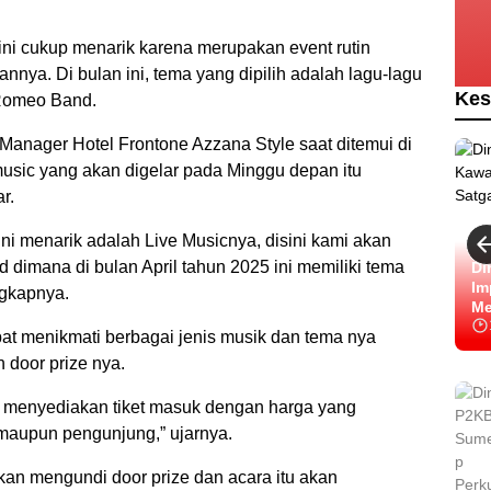
ini cukup menarik karena merupakan event rutin
nya. Di bulan ini, tema yang dipilih adalah lagu-lagu
Kes
Romeo Band.
 Manager Hotel Frontone Azzana Style saat ditemui di
music yang akan digelar pada Minggu depan itu
r.
i menarik adalah Live Musicnya, disini kami akan
dimana di bulan April tahun 2025 ini memiliki tema
Di
Im
ngkapnya.
Me
pat menikmati berbagai jenis musik dan tema nya
 door prize nya.
i menyediakan tiket masuk dengan harga yang
maupun pengunjung,” ujarnya.
 akan mengundi door prize dan acara itu akan