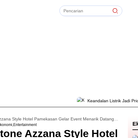
Pencarian
untuk:
#
Zonasi PPDB
#
Zapta Comunity
#
Zakat Mal
#
Zainur Rahman
#
Zainal Arifin
Bersihkan
TIdak Ada Term
Keandalan Listrik Jadi Prioritas,
Ayo Nonton, Frontone Azzana Style Hotel Pamekasan Gelar Event Menarik Datangkan Artis Romeo Band
E
konomi
Entertainment
tone Azzana Style Hotel