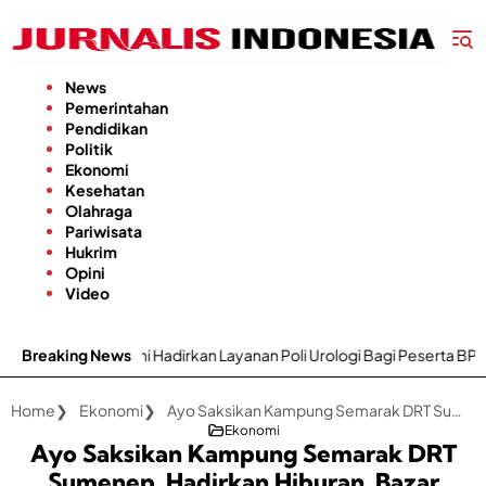
Langsung
ke
konten
News
Pemerintahan
Pendidikan
Politik
Ekonomi
Kesehatan
Olahraga
Pariwisata
Hukrim
Opini
Video
adirkan Layanan Poli Urologi Bagi Peserta BPJS Kesehatan
Breaking News
Gap
Home
Ekonomi
Ayo Saksikan Kampung Semarak DRT Sumenep, Hadirkan Hiburan, Bazar UMKM dan Doorprize Menarik
Ekonomi
Ayo Saksikan Kampung Semarak DRT
Sumenep, Hadirkan Hiburan, Bazar