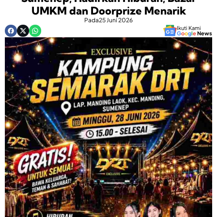
UMKM dan Doorprize Menarik
Pada
25 Juni 2026
Ikuti Kami
G
o
o
g
l
e
News