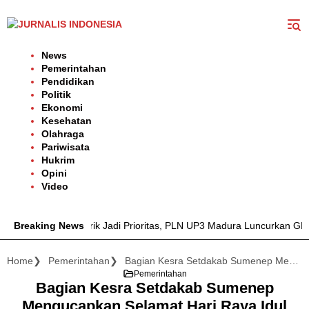
Langsung
ke
konten
News
Pemerintahan
Pendidikan
Politik
Ekonomi
Kesehatan
Olahraga
Pariwisata
Hukrim
Opini
Video
Keandalan Listrik Jadi Prioritas, PLN UP3 Madura Luncurkan GEM
Breaking News
Home
Pemerintahan
Bagian Kesra Setdakab Sumenep Mengucapkan Selamat Hari Raya Idul Adha 1447 H
Pemerintahan
Bagian Kesra Setdakab Sumenep
Mengucapkan Selamat Hari Raya Idul