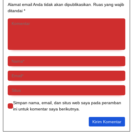
m
k
Alamat email Anda tidak akan dipublikasikan.
Ruas yang wajib
L
p
k
F
ditandai
*
L
a
a
a
n
b
u
g
y
z
a
i
n
B
g
u
D
k
i
a
p
R
i
a
m
n
p
g
i
k
n
a
B
i
u
a
p
n
Simpan nama, email, dan situs web saya pada peramban
a
L
ini untuk komentar saya berikutnya.
t
o
i
F
b
a
a
u
H