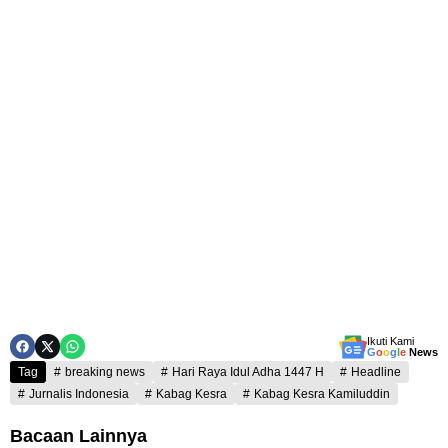
Ikuti Kami
G
o
o
g
l
e
News
Tag
breaking news
Hari Raya Idul Adha 1447 H
Headline
Jurnalis Indonesia
Kabag Kesra
Kabag Kesra Kamiluddin
Bacaan Lainnya