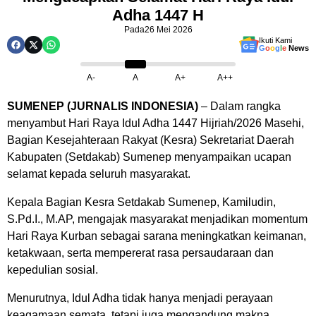
Adha 1447 H
Pada
26 Mei 2026
Ikuti Kami
G
o
o
g
l
e
News
A-
A
A+
A++
SUMENEP (JURNALIS INDONESIA)
– Dalam rangka
menyambut Hari Raya Idul Adha 1447 Hijriah/2026 Masehi,
Bagian Kesejahteraan Rakyat (Kesra) Sekretariat Daerah
Kabupaten (Setdakab) Sumenep menyampaikan ucapan
selamat kepada seluruh masyarakat.
Kepala Bagian Kesra Setdakab Sumenep, Kamiludin,
S.Pd.I., M.AP, mengajak masyarakat menjadikan momentum
Hari Raya Kurban sebagai sarana meningkatkan keimanan,
ketakwaan, serta mempererat rasa persaudaraan dan
kepedulian sosial.
Menurutnya, Idul Adha tidak hanya menjadi perayaan
keagamaan semata, tetapi juga mengandung makna