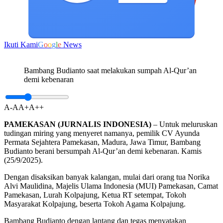
Ikuti Kami
G
o
o
g
l
e
News
Bambang Budianto saat melakukan sumpah Al-Qur’an
demi kebenaran
A-
A
A+
A++
PAMEKASAN (JURNALIS INDONESIA)
– Untuk meluruskan
tudingan miring yang menyeret namanya, pemilik CV Ayunda
Permata Sejahtera Pamekasan, Madura, Jawa Timur, Bambang
Budianto berani bersumpah Al-Qur’an demi kebenaran. Kamis
(25/9/2025).
Dengan disaksikan banyak kalangan, mulai dari orang tua Norika
Alvi Maulidina, Majelis Ulama Indonesia (MUI) Pamekasan, Camat
Pamekasan, Lurah Kolpajung, Ketua RT setempat, Tokoh
Masyarakat Kolpajung, beserta Tokoh Agama Kolpajung.
Bambang Budianto dengan lantang dan tegas menyatakan