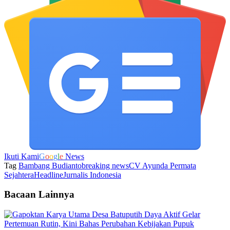
Ikuti Kami
G
o
o
g
l
e
News
Tag
Bambang Budianto
breaking news
CV Ayunda Permata
Sejahtera
Headline
Jurnalis Indonesia
Bacaan Lainnya