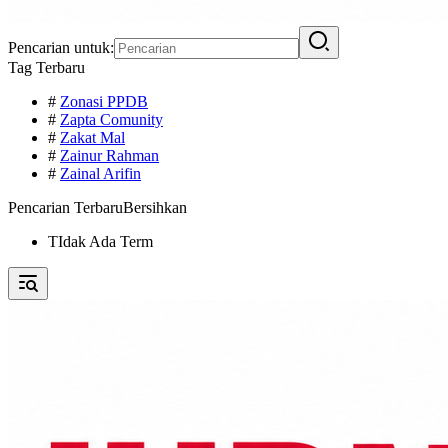
Pencarian untuk:
Tag Terbaru
#
Zonasi PPDB
#
Zapta Comunity
#
Zakat Mal
#
Zainur Rahman
#
Zainal Arifin
Pencarian Terbaru
Bersihkan
TIdak Ada Term