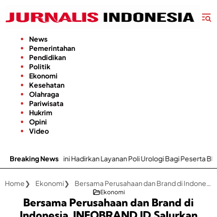
Langsung
ke
konten
News
Pemerintahan
Pendidikan
Politik
Ekonomi
Kesehatan
Olahraga
Pariwisata
Hukrim
Opini
Video
ni Hadirkan Layanan Poli Urologi Bagi Peserta BPJS Kesehatan
Breaking News
Home
Ekonomi
Bersama Perusahaan dan Brand di Indonesia, INFOBRAND.ID Salurkan Ribuan Manfaat Melalui Program Ramadhan Brand Berbagi
Ekonomi
Bersama Perusahaan dan Brand di
Indonesia, INFOBRAND.ID Salurkan