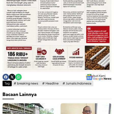
Ikuti Kami
G
o
o
g
l
e
News
Tag
breaking news
Headline
Jurnalis Indonesia
Bacaan Lainnya