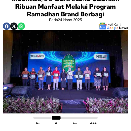
Ribuan Manfaat Melalui Program
Ramadhan Brand Berbagi
Pada
24 Maret 2025
Ikuti Kami
G
o
o
g
l
e
News
A-
A
A+
A++