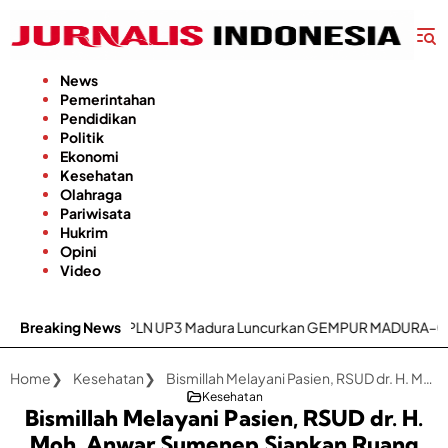
Langsung
ke
konten
News
Pemerintahan
Pendidikan
Politik
Ekonomi
Kesehatan
Olahraga
Pariwisata
Hukrim
Opini
Video
oritas, PLN UP3 Madura Luncurkan GEMPUR MADURA–GESIT POLL
Breaking News
Home
Kesehatan
Bismillah Melayani Pasien, RSUD dr. H. Moh. Anwar Sumenep Siapkan Ruang Isolasi Mpox
Kesehatan
Bismillah Melayani Pasien, RSUD dr. H.
Moh. Anwar Sumenep Siapkan Ruang