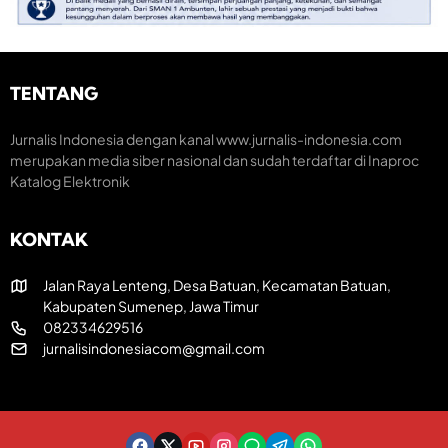
n
r
m
t
a
i
u
k
K
m
H
r
H
U
e
TENTANG
U
T
a
T
R
t
k
I
i
Jurnalis Indonesia dengan kanal www.jurnalis-indonesia.com
e
k
f
merupakan media siber nasional dan sudah terdaftar di Inaproc
-
e
Katalog Elektronik
8
-
1
8
R
1
I
KONTAK
Jalan Raya Lenteng, Desa Batuan, Kecamatan Batuan,
Kabupaten Sumenep, Jawa Timur
082334629516
jurnalisindonesiacom@gmail.com