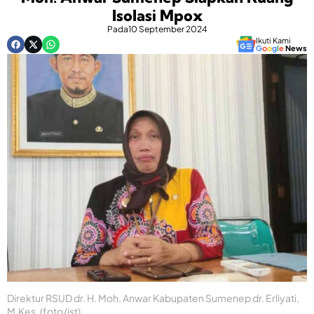
Isolasi Mpox
Pada
10 September 2024
Ikuti Kami
G
o
o
g
l
e
News
Direktur RSUD dr. H. Moh. Anwar Kabupaten Sumenep dr. Erliyati,
M.Kes. (foto/ist)