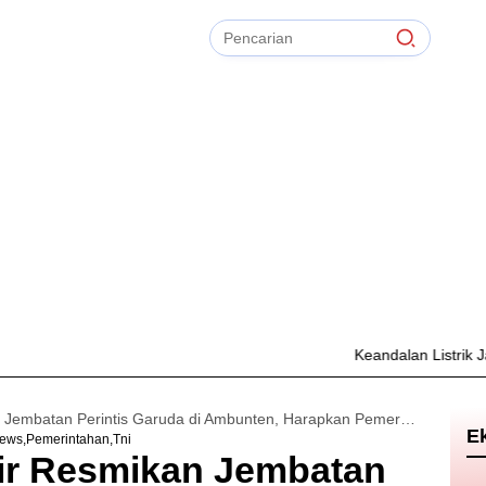
Pencarian
untuk:
#
Zonasi PPDB
#
Zapta Comunity
#
Zakat Mal
#
Zainur Rahman
#
Zainal Arifin
Bersihkan
TIdak Ada Term
Keandalan Listrik Jadi Pri
Brigjen TNI Kohir Resmikan Jembatan Perintis Garuda di Ambunten, Harapkan Pemerataan Pembangunan di Sumenep
E
ews
Pemerintahan
Tni
hir Resmikan Jembatan