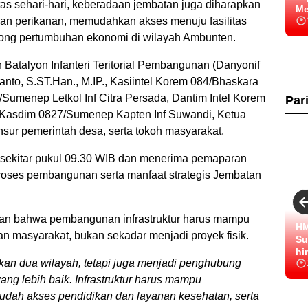
as sehari-hari, keberadaan jembatan juga diharapkan
Me
 dan perikanan, memudahkan akses menuju fasilitas
rong pertumbuhan ekonomi di wilayah Ambunten.
 Batalyon Infanteri Teritorial Pembangunan (Danyonif
anto, S.ST.Han., M.IP., Kasiintel Korem 084/Bhaskara
/Sumenep Letkol Inf Citra Persada, Dantim Intel Korem
Par
, Kasdim 0827/Sumenep Kapten Inf Suwandi, Ketua
r pemerintah desa, serta tokoh masyarakat.
n sekitar pukul 09.30 WIB dan menerima pemaparan
oses pembangunan serta manfaat strategis Jembatan
n bahwa pembangunan infrastruktur harus mampu
HM
n masyarakat, bukan sekadar menjadi proyek fisik.
Su
hi
an dua wilayah, tetapi juga menjadi penghubung
ng lebih baik. Infrastruktur harus mampu
ah akses pendidikan dan layanan kesehatan, serta