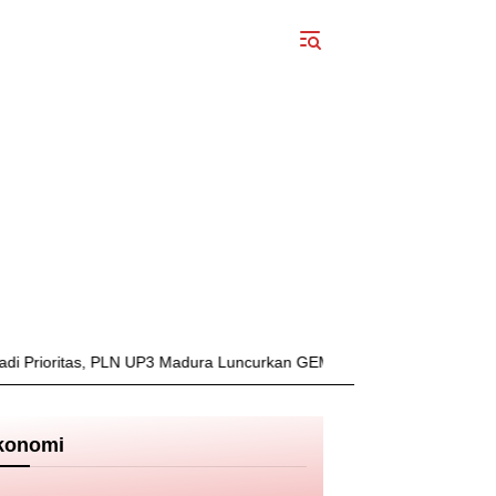
oritas, PLN UP3 Madura Luncurkan GEMPUR MADURA–GESIT POLL
konomi