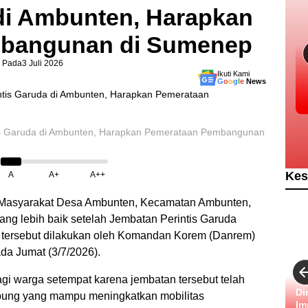
 di Ambunten, Harapkan
bangunan di Sumenep
Pada
3 Juli 2026
Ikuti Kami
G
o
o
g
l
e
News
tis Garuda di Ambunten, Harapkan Pemerataan Pembangunan
Kes
A
A+
A++
Masyarakat Desa Ambunten, Kecamatan Ambunten,
yang lebih baik setelah Jembatan Perintis Garuda
n tersebut dilakukan oleh Komandan Korem (Danrem)
da Jumat (3/7/2026).
gi warga setempat karena jembatan tersebut telah
Di
bung yang mampu meningkatkan mobilitas
Im