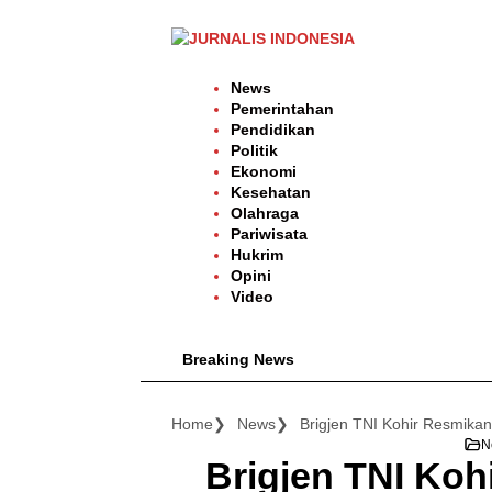
Langsung
ke
konten
News
Pemerintahan
Pendidikan
Politik
Ekonomi
Kesehatan
Olahraga
Pariwisata
Hukrim
Opini
Video
Breaking News
Home
News
N
Brigjen TNI Ko