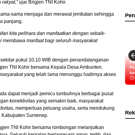
rakyat,”
ujar Brigjen TNI Kohir.
rsama-sama menjaga dan merawat jembatan sehingga
Pen
a panjang.
ari kita pelihara dan manfaatkan dengan sebaik-
r membawa manfaat bagi seluruh masyarakat
sekitar pukul 10.10 WIB dengan penandatanganan
Ka
rigjen TNI Kohir bersama Kepala Desa Ambunten.
Pe
ke
 masyarakat yang telah lama menunggu hadirnya akses
uda dapat menjadi pemicu tumbuhnya berbagai pusat
gan konektivitas yang semakin baik, masyarakat
ivitas, memperluas peluang usaha, serta mendukung
Rek
i Kabupaten Sumenep.
rigjen TNI Kohir bersama rombongan melanjutkan
nya. Seluruh kegiatan berlangsung aman, tertib, dan