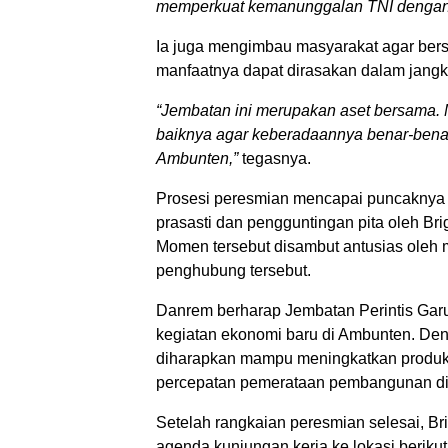
memperkuat kemanunggalan TNI dengan 
Ia juga mengimbau masyarakat agar be
manfaatnya dapat dirasakan dalam jangk
“Jembatan ini merupakan aset bersama. M
baiknya agar keberadaannya benar-bena
Ambunten,”
tegasnya.
Prosesi peresmian mencapai puncaknya 
prasasti dan pengguntingan pita oleh B
Momen tersebut disambut antusias oleh
penghubung tersebut.
Danrem berharap Jembatan Perintis Gar
kegiatan ekonomi baru di Ambunten. Den
diharapkan mampu meningkatkan produkt
percepatan pemerataan pembangunan d
Setelah rangkaian peresmian selesai, B
agenda kunjungan kerja ke lokasi berikut