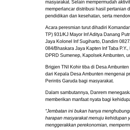
masyarakat. Selain mempermudah aktivit
memperlancar distribusi hasil pertanian
pendidikan dan kesehatan, serta mendo
Acara peresmian turut dihadiri Komandan
TP) 931/KJ Mayor Inf Aditya Danang Putr
Jaya Kolonel Inf Sugiharto, Dandim 0827
084/Bhaskara Jaya Kapten Inf Taba P.Y.
DPRD Sumenep, Kapolsek Ambunten, unsu
Brigjen TNI Kohir tiba di Desa Ambunte
dari Kepala Desa Ambunten mengenai pr
Perintis Garuda bagi masyarakat.
Dalam sambutannya, Danrem menegaska
memberikan manfaat nyata bagi kehidupa
“Jembatan ini bukan hanya menghubungk
harapan masyarakat menuju kehidupan ya
menggerakkan perekonomian, mempermud