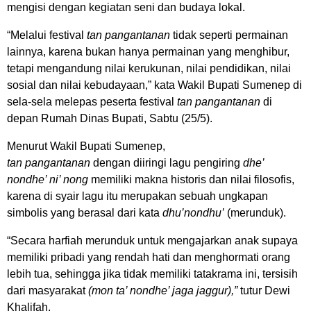
mengisi dengan kegiatan seni dan budaya lokal.
“Melalui festival
tan pangantanan
tidak seperti permainan
lainnya, karena bukan hanya permainan yang menghibur,
tetapi mengandung nilai kerukunan, nilai pendidikan, nilai
sosial dan nilai kebudayaan,” kata Wakil Bupati Sumenep di
sela-sela melepas peserta festival
tan pangantanan
di
depan Rumah Dinas Bupati, Sabtu (25/5).
Menurut Wakil Bupati Sumenep,
tan pangantanan
dengan diiringi lagu pengiring
dhe’
nondhe’ ni’ nong
memiliki makna historis dan nilai filosofis,
karena di syair lagu itu merupakan sebuah ungkapan
simbolis yang berasal dari kata
dhu’nondhu’
(merunduk).
“Secara harfiah merunduk untuk mengajarkan anak supaya
memiliki pribadi yang rendah hati dan menghormati orang
lebih tua, sehingga jika tidak memiliki tatakrama ini, tersisih
dari masyarakat
(mon ta’ nondhe’ jaga jaggur),”
tutur Dewi
Khalifah.