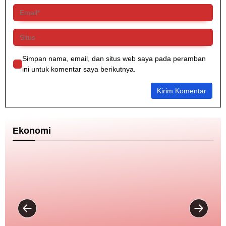
b
a
e
k
n
a
u
u
j
2
u
Simpan nama, email, dan situs web saya pada peramban
0
F
ini untuk komentar saya berikutnya.
2
o
6
r
u
D
u
n
Ekonomi
i
a