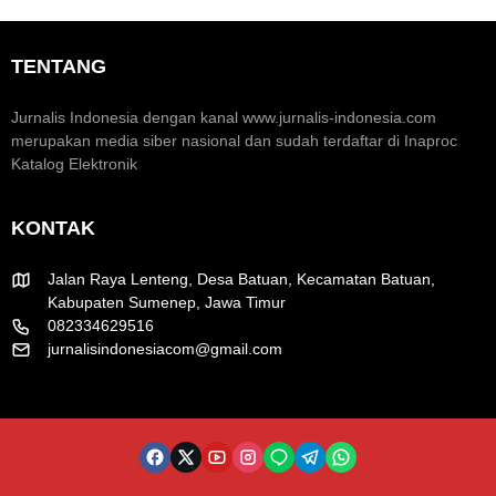
m
n
r
i
t
a
K
u
k
TENTANG
r
m
H
e
H
U
a
U
T
Jurnalis Indonesia dengan kanal www.jurnalis-indonesia.com
t
T
R
merupakan media siber nasional dan sudah terdaftar di Inaproc
i
k
I
Katalog Elektronik
f
e
k
-
e
8
-
KONTAK
1
8
R
1
I
Jalan Raya Lenteng, Desa Batuan, Kecamatan Batuan,
Kabupaten Sumenep, Jawa Timur
082334629516
jurnalisindonesiacom@gmail.com