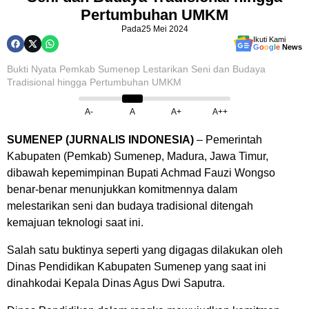
Pertumbuhan UMKM
Pada
25 Mei 2024
Ikuti Kami
G
o
o
g
l
e
News
Bukti Nyata Pemkab Sumenep Lestarikan Seni dan Budaya
Tradisional hingga Pertumbuhan UMKM
A-
A
A+
A++
SUMENEP (JURNALIS INDONESIA)
– Pemerintah
Kabupaten (Pemkab) Sumenep, Madura, Jawa Timur,
dibawah kepemimpinan Bupati Achmad Fauzi Wongso
benar-benar menunjukkan komitmennya dalam
melestarikan seni dan budaya tradisional ditengah
kemajuan teknologi saat ini.
Salah satu buktinya seperti yang digagas dilakukan oleh
Dinas Pendidikan Kabupaten Sumenep yang saat ini
dinahkodai Kepala Dinas Agus Dwi Saputra.