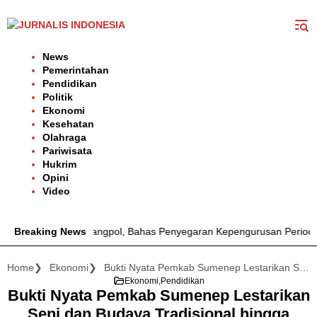
Langsung
ke
konten
News
Pemerintahan
Pendidikan
Politik
Ekonomi
Kesehatan
Olahraga
Pariwisata
Hukrim
Opini
Video
emui Kesbangpol, Bahas Penyegaran Kepengurusan Periode 2026–2
Breaking News
Home
Ekonomi
Bukti Nyata Pemkab Sumenep Lestarikan Seni dan Budaya Tradisional hingga Pertumbuhan UMKM
Ekonomi
Pendidikan
Bukti Nyata Pemkab Sumenep Lestarikan
Seni dan Budaya Tradisional hingga