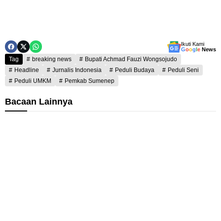
Ikuti Kami
G
o
o
g
l
e
News
Tag
breaking news
Bupati Achmad Fauzi Wongsojudo
Headline
Jurnalis Indonesia
Peduli Budaya
Peduli Seni
Peduli UMKM
Pemkab Sumenep
Bacaan Lainnya
K
T
a
i
d
i
P
s
u
d
t
i
r
k
i
D