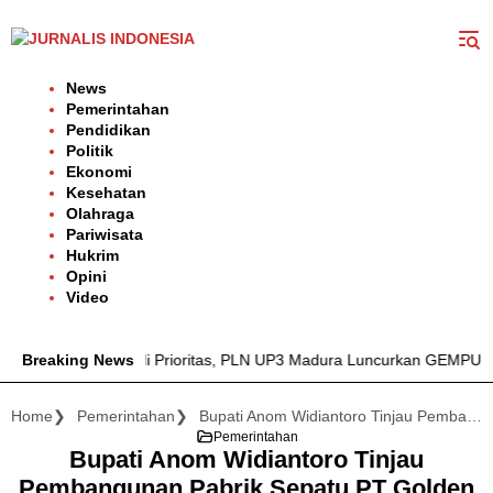
Langsung
ke
konten
News
Pemerintahan
Pendidikan
Politik
Ekonomi
Kesehatan
Olahraga
Pariwisata
Hukrim
Opini
Video
lan Listrik Jadi Prioritas, PLN UP3 Madura Luncurkan GEMPUR M
Breaking News
Home
Pemerintahan
Bupati Anom Widiantoro Tinjau Pembangunan Pabrik Sepatu PT Golden Victory
Pemerintahan
Bupati Anom Widiantoro Tinjau
Pembangunan Pabrik Sepatu PT Golden