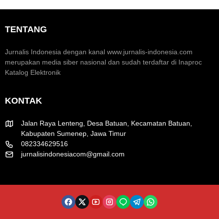
m
n
r
i
t
a
K
u
k
TENTANG
r
m
H
e
H
U
a
U
T
Jurnalis Indonesia dengan kanal www.jurnalis-indonesia.com
t
T
R
merupakan media siber nasional dan sudah terdaftar di Inaproc
i
k
I
Katalog Elektronik
f
e
k
-
e
8
-
KONTAK
1
8
R
1
I
Jalan Raya Lenteng, Desa Batuan, Kecamatan Batuan,
Kabupaten Sumenep, Jawa Timur
082334629516
jurnalisindonesiacom@gmail.com