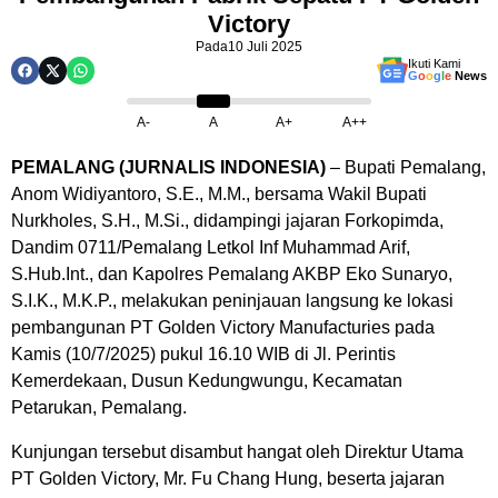
Victory
Pada
10 Juli 2025
Ikuti Kami
G
o
o
g
l
e
News
A-
A
A+
A++
PEMALANG (JURNALIS INDONESIA)
– Bupati Pemalang,
Anom Widiyantoro, S.E., M.M., bersama Wakil Bupati
Nurkholes, S.H., M.Si., didampingi jajaran Forkopimda,
Dandim 0711/Pemalang Letkol Inf Muhammad Arif,
S.Hub.Int., dan Kapolres Pemalang AKBP Eko Sunaryo,
S.I.K., M.K.P., melakukan peninjauan langsung ke lokasi
pembangunan PT Golden Victory Manufacturies pada
Kamis (10/7/2025) pukul 16.10 WIB di Jl. Perintis
Kemerdekaan, Dusun Kedungwungu, Kecamatan
Petarukan, Pemalang.
Kunjungan tersebut disambut hangat oleh Direktur Utama
PT Golden Victory, Mr. Fu Chang Hung, beserta jajaran