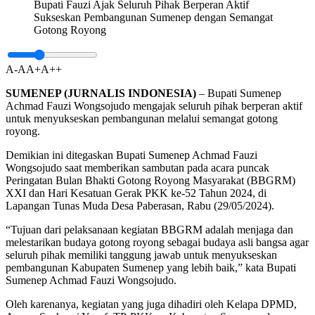
Bupati Fauzi Ajak Seluruh Pihak Berperan Aktif
Sukseskan Pembangunan Sumenep dengan Semangat
Gotong Royong
A-
A
A+
A++
SUMENEP (JURNALIS INDONESIA)
– Bupati Sumenep
Achmad Fauzi Wongsojudo mengajak seluruh pihak berperan aktif
untuk menyukseskan pembangunan melalui semangat gotong
royong.
Demikian ini ditegaskan Bupati Sumenep Achmad Fauzi
Wongsojudo saat memberikan sambutan pada acara puncak
Peringatan Bulan Bhakti Gotong Royong Masyarakat (BBGRM)
XXI dan Hari Kesatuan Gerak PKK ke-52 Tahun 2024, di
Lapangan Tunas Muda Desa Paberasan, Rabu (29/05/2024).
“Tujuan dari pelaksanaan kegiatan BBGRM adalah menjaga dan
melestarikan budaya gotong royong sebagai budaya asli bangsa agar
seluruh pihak memiliki tanggung jawab untuk menyukseskan
pembangunan Kabupaten Sumenep yang lebih baik,” kata Bupati
Sumenep Achmad Fauzi Wongsojudo.
Oleh karenanya, kegiatan yang juga dihadiri oleh Kelapa DPMD,