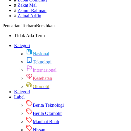
#
Zakat Mal
#
Zainur Rahman
#
Zainal Arifin
Pencarian Terbaru
Bersihkan
TIdak Ada Term
Kategori
Nasional
Teknologi
Internasional
Kesehatan
Otomotif
Kategori
Label
Berita Teknologi
Berita Otomotif
Manfaat Buah
Nissan