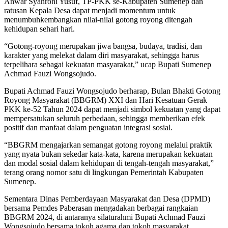
Anwar Syahroni Yusuf, TP-PKK se-Kabupaten Sumenep dan
ratusan Kepala Desa dapat menjadi momentum untuk
menumbuhkembangkan nilai-nilai gotong royong ditengah
kehidupan sehari hari.
“Gotong-royong merupakan jiwa bangsa, budaya, tradisi, dan
karakter yang melekat dalam diri masyarakat, sehingga harus
terpelihara sebagai kekuatan masyarakat,” ucap Bupati Sumenep
Achmad Fauzi Wongsojudo.
Bupati Achmad Fauzi Wongsojudo berharap, Bulan Bhakti Gotong
Royong Masyarakat (BBGRM) XXI dan Hari Kesatuan Gerak
PKK ke-52 Tahun 2024 dapat menjadi simbol kekuatan yang dapat
mempersatukan seluruh perbedaan, sehingga memberikan efek
positif dan manfaat dalam penguatan integrasi sosial.
“BBGRM mengajarkan semangat gotong royong melalui praktik
yang nyata bukan sekedar kata-kata, karena merupakan kekuatan
dan modal sosial dalam kehidupan di tengah-tengah masyarakat,”
terang orang nomor satu di lingkungan Pemerintah Kabupaten
Sumenep.
Sementara Dinas Pemberdayaan Masyarakat dan Desa (DPMD)
bersama Pemdes Paberasan mengadakan berbagai rangkaian
BBGRM 2024, di antaranya silaturahmi Bupati Achmad Fauzi
Wongsojudo bersama tokoh agama dan tokoh masyarakat.