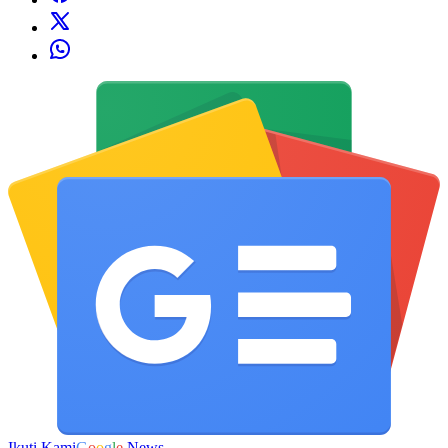
Ikuti Kami
G
o
o
g
l
e
News