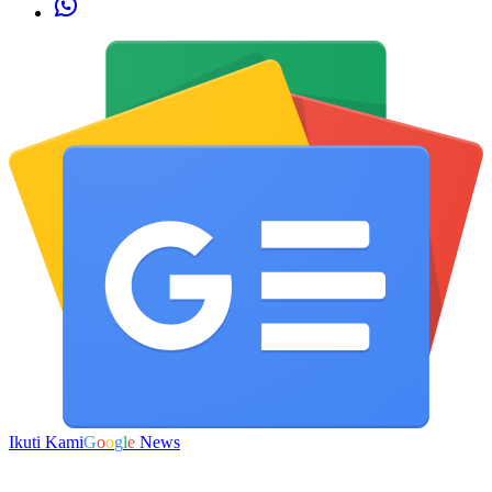
Ikuti Kami
G
o
o
g
l
e
News