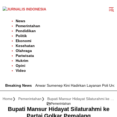
Langsung
ke
konten
News
Pemerintahan
Pendidikan
Politik
Ekonomi
Kesehatan
Olahraga
Pariwisata
Hukrim
Opini
Video
UD dr. H. Moh. Anwar Sumenep Kini Hadirkan Layanan Poli Urologi Ba
Breaking News
Home
Pemerintahan
Bupati Mansur Hidayat Silaturahmi ke Partai Golkar Pemalang
Pemerintahan
Bupati Mansur Hidayat Silaturahmi ke
Partai Golkar Pemalang