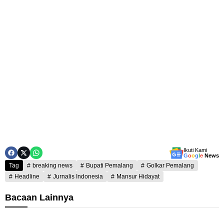
Ikuti Kami
G
o
o
g
l
e
News
Tag
breaking news
Bupati Pemalang
Golkar Pemalang
Headline
Jurnalis Indonesia
Mansur Hidayat
Bacaan Lainnya