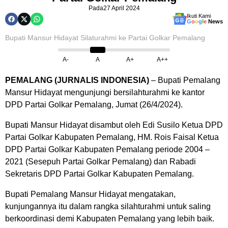
Pada
27 April 2024
Ikuti Kami
G
o
o
g
l
e
News
Bupati Mansur Hidayat Silaturahmi ke Partai Golkar Pemalang
A-
A
A+
A++
PEMALANG (JURNALIS INDONESIA)
– Bupati Pemalang
Mansur Hidayat mengunjungi bersilahturahmi ke kantor
DPD Partai Golkar Pemalang, Jumat (26/4/2024).
Bupati Mansur Hidayat disambut oleh Edi Susilo Ketua DPD
Partai Golkar Kabupaten Pemalang, HM. Rois Faisal Ketua
DPD Partai Golkar Kabupaten Pemalang periode 2004 –
2021 (Sesepuh Partai Golkar Pemalang) dan Rabadi
Sekretaris DPD Partai Golkar Kabupaten Pemalang.
Bupati Pemalang Mansur Hidayat mengatakan,
kunjungannya itu dalam rangka silahturahmi untuk saling
berkoordinasi demi Kabupaten Pemalang yang lebih baik.