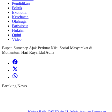
Pendidikan
Politik
Ekonomi
Kesehatan
Olahraga
Pariwisata
Hukrim
Opini
Video
Bupati Sumenep Ajak Perkuat Nilai Sosial Masyarakat di
Momentum Hari Raya Idul Adha
Breaking News
Kabar Baik, RSUD dr. H. Moh. Anwar Sumenep