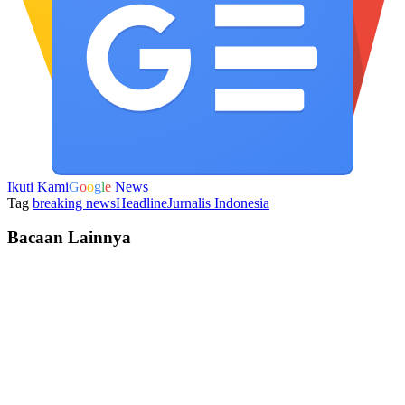
Ikuti Kami
G
o
o
g
l
e
News
Tag
breaking news
Headline
Jurnalis Indonesia
Bacaan Lainnya