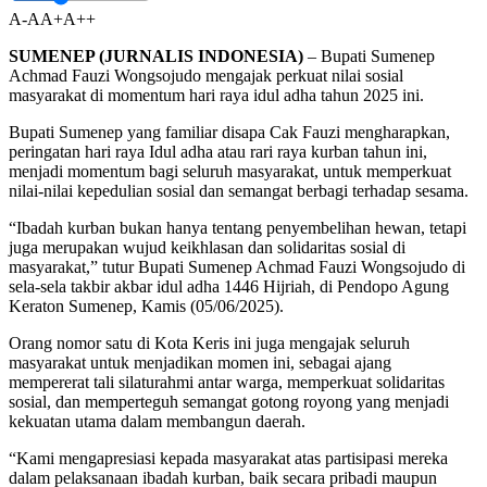
A-
A
A+
A++
SUMENEP (JURNALIS INDONESIA)
– Bupati Sumenep
Achmad Fauzi Wongsojudo mengajak perkuat nilai sosial
masyarakat di momentum hari raya idul adha tahun 2025 ini.
Bupati Sumenep yang familiar disapa Cak Fauzi mengharapkan,
peringatan hari raya Idul adha atau rari raya kurban tahun ini,
menjadi momentum bagi seluruh masyarakat, untuk memperkuat
nilai-nilai kepedulian sosial dan semangat berbagi terhadap sesama.
“Ibadah kurban bukan hanya tentang penyembelihan hewan, tetapi
juga merupakan wujud keikhlasan dan solidaritas sosial di
masyarakat,” tutur Bupati Sumenep Achmad Fauzi Wongsojudo di
sela-sela takbir akbar idul adha 1446 Hijriah, di Pendopo Agung
Keraton Sumenep, Kamis (05/06/2025).
Orang nomor satu di Kota Keris ini juga mengajak seluruh
masyarakat untuk menjadikan momen ini, sebagai ajang
mempererat tali silaturahmi antar warga, memperkuat solidaritas
sosial, dan memperteguh semangat gotong royong yang menjadi
kekuatan utama dalam membangun daerah.
“Kami mengapresiasi kepada masyarakat atas partisipasi mereka
dalam pelaksanaan ibadah kurban, baik secara pribadi maupun