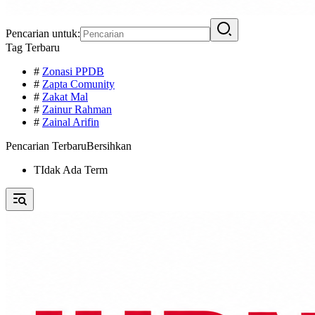
Pencarian untuk:
Tag Terbaru
#
Zonasi PPDB
#
Zapta Comunity
#
Zakat Mal
#
Zainur Rahman
#
Zainal Arifin
Pencarian Terbaru
Bersihkan
TIdak Ada Term