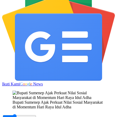
Ikuti Kami
G
o
o
g
l
e
News
Bupati Sumenep Ajak Perkuat Nilai Sosial Masyarakat
di Momentum Hari Raya Idul Adha