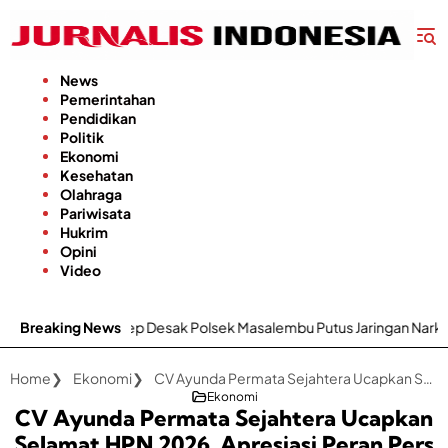
Langsung
ke
konten
News
Pemerintahan
Pendidikan
Politik
Ekonomi
Kesehatan
Olahraga
Pariwisata
Hukrim
Opini
Video
 Desak Polsek Masalembu Putus Jaringan Narkoba dan Penadah
Breaking News
Home
Ekonomi
CV Ayunda Permata Sejahtera Ucapkan Selamat HPN 2026, Apresiasi Peran Pers Sebagai Jembatan Pemerintah-Dunia Usaha
Ekonomi
CV Ayunda Permata Sejahtera Ucapkan
Selamat HPN 2026, Apresiasi Peran Pers