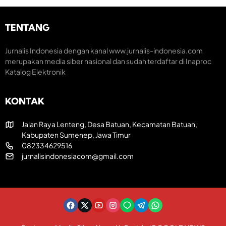
u
k
i
m
H
K
H
U
r
TENTANG
U
T
e
T
R
a
k
I
t
Jurnalis Indonesia dengan kanal www.jurnalis-indonesia.com
e
k
i
merupakan media siber nasional dan sudah terdaftar di Inaproc
-
e
f
Katalog Elektronik
8
-
1
8
R
1
KONTAK
I
Jalan Raya Lenteng, Desa Batuan, Kecamatan Batuan,
Kabupaten Sumenep, Jawa Timur
082334629516
jurnalisindonesiacom@gmail.com