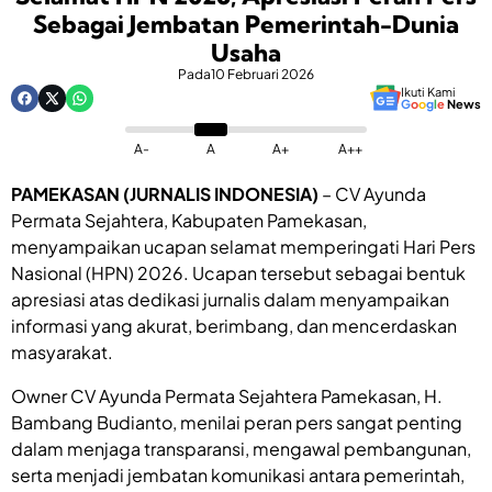
Sebagai Jembatan Pemerintah-Dunia
Usaha
Pada
10 Februari 2026
Ikuti Kami
G
o
o
g
l
e
News
A-
A
A+
A++
PAMEKASAN (JURNALIS INDONESIA)
– CV Ayunda
Permata Sejahtera, Kabupaten Pamekasan,
menyampaikan ucapan selamat memperingati Hari Pers
Nasional (HPN) 2026. Ucapan tersebut sebagai bentuk
apresiasi atas dedikasi jurnalis dalam menyampaikan
informasi yang akurat, berimbang, dan mencerdaskan
masyarakat.
Owner CV Ayunda Permata Sejahtera Pamekasan, H.
Bambang Budianto, menilai peran pers sangat penting
dalam menjaga transparansi, mengawal pembangunan,
serta menjadi jembatan komunikasi antara pemerintah,