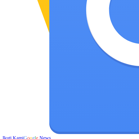
Ikuti Kami
G
o
o
g
l
e
News