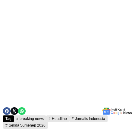
Ikuti Kami
G
o
o
g
l
e
News
Tag
breaking news
Headline
Jurnalis Indonesia
Sekda Sumenep 2026