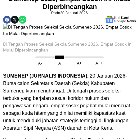
Diperbincangkan
Pada
20 Januari 2026
Ikuti Kami
G
o
o
g
l
e
News
Di Tengah Proses Seleksi Sekda Sumenep 2026, Empat Sosok Ini
Mulai Diperbincangkan
A-
A
A+
A++
SUMENEP (JURNALIS INDONESIA),
20 Januari 2026-
Bursa calon Sekretaris Daerah (Sekda) Kabupaten
Sumenep kian menghangat. Di tengah proses seleksi
terbuka yang berjalan sesuai koridor hukum dan
pengawasan negara, empat sosok pejabat mulai mencuat
sebagai kuda hitam yang dinilai memiliki kapasitas kuat
untuk menduduki jabatan strategis tertinggi di lingkungan
Aparatur Sipil Negara (ASN) daerah di Kota Keris.