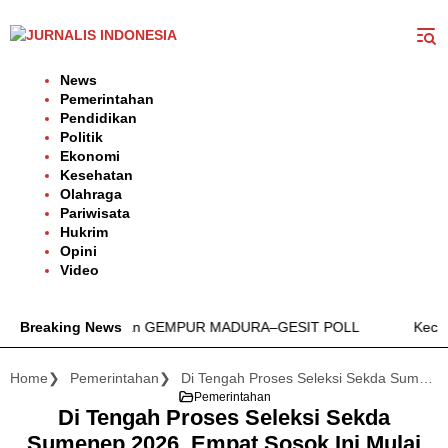
Langsung
ke
konten
News
Pemerintahan
Pendidikan
Politik
Ekonomi
Kesehatan
Olahraga
Pariwisata
Hukrim
Opini
Video
3 Madura Luncurkan GEMPUR MADURA–GESIT POLL
Breaking News
Kecamatan Ba
Home
Pemerintahan
Di Tengah Proses Seleksi Sekda Sumenep 2026, Empat Sosok Ini Mulai Diperbincangkan
Pemerintahan
Di Tengah Proses Seleksi Sekda
Sumenep 2026, Empat Sosok Ini Mulai