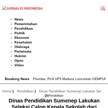
Langsung
ke
konten
News
Pemerintahan
Pendidikan
Politik
Ekonomi
Kesehatan
Olahraga
Pariwisata
Hukrim
Opini
Video
lan Listrik Jadi Prioritas, PLN UP3 Madura Luncurkan GEMPUR M
Breaking News
Home
Pendidikan
Dinas Pendidikan Sumenep Lakukan Seleksi Calon Kepala Sekolah dari Kalangan Guru ASN
Pendidikan
Dinas Pendidikan Sumenep Lakukan
Seleksi Calon Kepala Sekolah dari