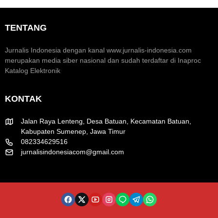
m
n
r
i
t
a
K
u
k
TENTANG
r
m
H
e
H
U
a
U
T
Jurnalis Indonesia dengan kanal www.jurnalis-indonesia.com
t
T
R
merupakan media siber nasional dan sudah terdaftar di Inaproc
i
k
I
Katalog Elektronik
f
e
k
-
e
8
-
KONTAK
1
8
R
1
I
Jalan Raya Lenteng, Desa Batuan, Kecamatan Batuan,
Kabupaten Sumenep, Jawa Timur
082334629516
jurnalisindonesiacom@gmail.com