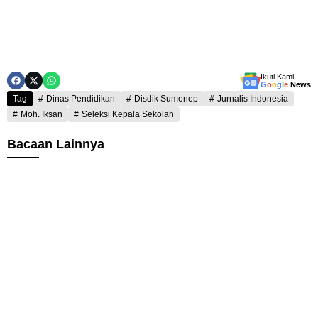
Ikuti Kami
G
o
o
g
l
e
News
Tag
Dinas Pendidikan
Disdik Sumenep
Jurnalis Indonesia
Moh. Iksan
Seleksi Kepala Sekolah
Bacaan Lainnya
K
T
a
i
d
i
P
s
u
d
t
i
r
k
i
D