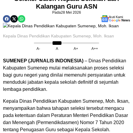
Kalangan Guru ASN
Pada
28 Mei 2026
Ikuti Kami
G
o
o
g
l
e
News
Kepala Dinas Pendidikan Kabupaten Sumenep, Moh. Iksan
A-
A
A+
A++
SUMENEP (JURNALIS INDONESIA)
– Dinas Pendidikan
Kabupaten Sumenep mulai melaksanakan proses seleksi
bagi guru negeri yang dinilai memenuhi persyaratan untuk
menduduki jabatan kepala sekolah definitif di sejumlah
lembaga pendidikan.
Kepala Dinas Pendidikan Kabupaten Sumenep, Moh. Iksan,
menyampaikan bahwa tahapan seleksi tersebut mengacu
pada ketentuan dalam Peraturan Menteri Pendidikan Dasar
dan Menengah (Permendikdasmen) Nomor 7 Tahun 2020
tentang Penugasan Guru sebagai Kepala Sekolah.