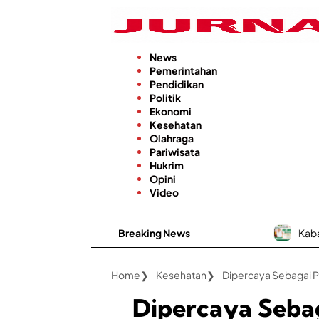
Langsung
ke
konten
News
Pemerintahan
Pendidikan
Politik
Ekonomi
Kesehatan
Olahraga
Pariwisata
Hukrim
Opini
Video
Breaking News
Kabar Baik, RSUD dr. H. M
Home
Kesehatan
Dipercaya Seba