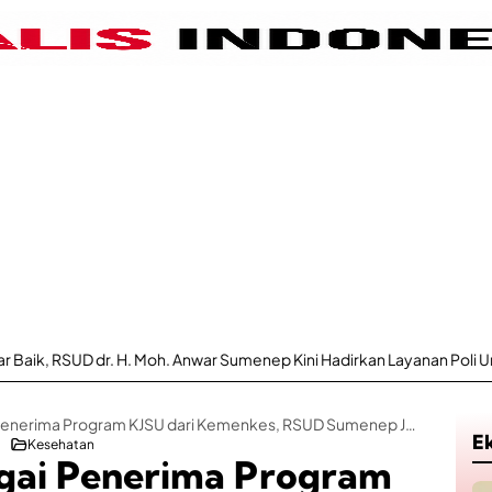
oh. Anwar Sumenep Kini Hadirkan Layanan Poli Urologi Bagi Peserta 
Dipercaya Sebagai Penerima Program KJSU dari Kemenkes, RSUD Sumenep Jadi Pusat Rujukan Penyakit Katastropik di Madura
E
Kesehatan
gai Penerima Program