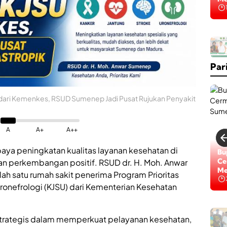
Na
K
a
b
Par
a
r
B
a
dari Kemenkes, RSUD Sumenep Jadi Pusat Rujukan Penyakit
i
k
,
R
A
A+
A++
S
U
aya peningkatan kualitas layanan kesehatan di
Lo
Bu
D
Di
Ce
 perkembangan positif. RSUD dr. H. Moh. Anwar
d
Na
Me
h satu rumah sakit penerima Program Prioritas
r
.
Uronefrologi (KJSU) dari Kementerian Kesehatan
H
.
H
M
M
strategis dalam memperkuat pelayanan kesehatan,
o