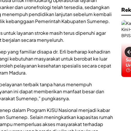
usia untuk mendukung operasional layanan
a
s
i
kanker dan uronefrologi telah tersedia, sedangkan
e
Rek
,
r
dang menempuh pendidikan lanjutan sebelum kembali
O
t
 milik kebanggaan Pemerintah Kabupaten Sumenep.
l
a
a
B
 untuk layanan stroke masih terus dipenuhi agar
h
P
r
J
 berjalan secara menyeluruh.
a
S
g
K
p yang familiar disapa dr. Erli berharap kehadiran
a
Ga
Ka
e
ngi kebutuhan masyarakat untuk berobat ke luar
h
Da
Su
s
i
Ba
Ur
oleh pelayanan kesehatan spesialis secara cepat
e
n
Be
h
aram Madura.
g
a
g
t
pelayanan terbaik tanpa harus menempuh
a
a
P
layanan ini dapat memberikan manfaat besar dan
n
e
yarakat Sumenep,” pungkasnya.
r
t
enep dalam Program KJSU Nasional menjadi kabar
u
ten Sumenep. Selain meningkatkan kapasitas rumah
m
b
n mampu memperluas akses masyarakat terhadap
u