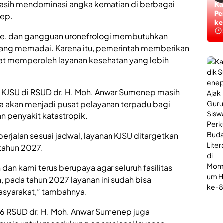
i
n
masih mendominasi angka kematian di berbagai
Ti
S
L
Ta
nep.
u
a
ke
m
y
roke, dan gangguan uronefrologi membutuhkan
e
a
n
yang memadai. Karena itu, pemerintah memberikan
n
e
a
at memperoleh layanan kesehatan yang lebih
p
n
,
P
J
o
a
 KJSU di RSUD dr. H. Moh. Anwar Sumenep masih
l
d
i
nya akan menjadi pusat pelayanan terpadu bagi
i
U
 penyakit katastropik.
W
r
a
o
rjalan sesuai jadwal, layanan KJSU ditargetkan
d
l
a
o
 tahun 2027.
h
g
B
i
n kami terus berupaya agar seluruh fasilitas
e
B
, pada tahun 2027 layanan ini sudah bisa
r
a
s
asyarakat,” tambahnya.
g
a
i
n
P
26 RSUD dr. H. Moh. Anwar Sumenep juga
t
e