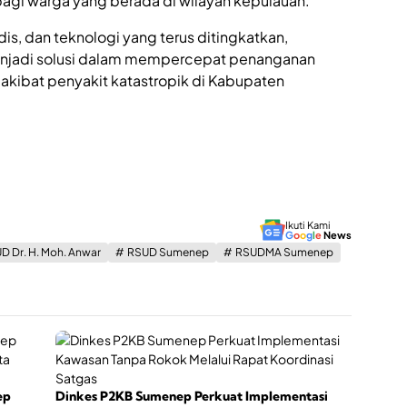
agi warga yang berada di wilayah kepulauan.
h
a
is, dan teknologi yang terus ditingkatkan,
n
E
enjadi solusi dalam mempercepat penanganan
k
akibat penyakit katastropik di Kabupaten
o
n
o
m
i
K
r
e
a
Ikuti Kami
t
G
o
o
g
l
e
News
i
D Dr. H. Moh. Anwar
RSUD Sumenep
RSUDMA Sumenep
f
ep
Dinkes P2KB Sumenep Perkuat Implementasi