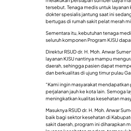
melakukan persiapan sumber daya man
tersebut. Tenaga medis untuk layanan 
dokter spesialis jantung saat ini se
bertugas di rumah sakit pelat merah
Sementara itu, kebutuhan tenaga medis
seluruh komponen Program KJSU dapat
Direktur RSUD dr. H. Moh. Anwar Sumene
layanan KJSU nantinya mampu mengura
daerah, sehingga pasien dapat memper
dan berkualitas di ujung timur pulau G
“Kami ingin masyarakat mendapatkan 
perjalanan jauh ke kota lain. Semoga 
meningkatkan kualitas kesehatan mas
Masuknya RSUD dr. H. Moh. Anwar Sum
baik bagi sektor kesehatan di Kabupa
sakit daerah, program ini diharapka