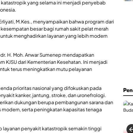
C
h
katastropik yang selama ini menjadi penyebab
a
.
onesia.
f
A
e
n
. Erliyati, M.Kes., menyampaikan bahwa program dari
&
w
B
a
kesempatan besar bagi rumah sakit pelat merah
i
r
untuk menghadirkan layanan yang lebih modern
l
S
l
u
i
m
a
D dr. H. Moh. Anwar Sumenep mendapatkan
e
r
n
 KJSU dari Kementerian Kesehatan. Ini menjadi
d
e
untuk terus meningkatkan mutu pelayanan
R
p
e
K
s
i
m
n
enda prioritas nasional yang difokuskan pada
Pen
i
i
akit kanker, jantung, stroke, dan uronefrologi.
D
H
i
berikan dukungan berupa pembangunan sarana dan
a
b
d
 modern, serta peningkatan kapasitas tenaga
u
i
k
r
a
k
ap layanan penyakit katastropik semakin tinggi
d
a