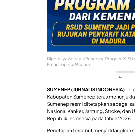
Dipercaya Sebagai Penerima Program KJSU 
Katastropik di Madura
A-
SUMENEP
(JURNALIS INDONESIA)
– Up
Kabupaten Sumenep terus menunjukkan
Sumenep resmi ditetapkan sebagai sala
Nasional Kanker, Jantung, Stroke, dan 
Republik Indonesia pada tahun 2026.
Penetapan tersebut menjadi langkah 