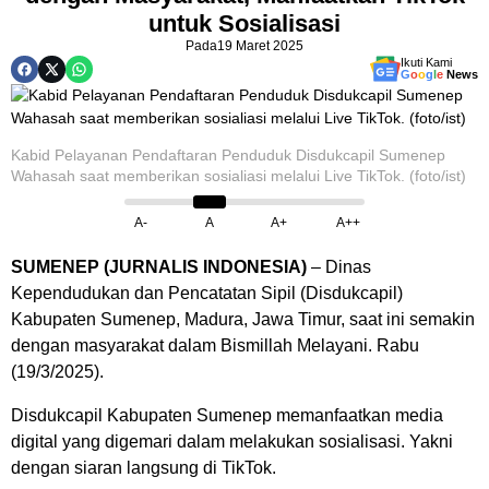
untuk Sosialisasi
Pada
19 Maret 2025
Ikuti Kami
G
o
o
g
l
e
News
Kabid Pelayanan Pendaftaran Penduduk Disdukcapil Sumenep
Wahasah saat memberikan sosialiasi melalui Live TikTok. (foto/ist)
A-
A
A+
A++
SUMENEP (JURNALIS INDONESIA)
– Dinas
Kependudukan dan Pencatatan Sipil (Disdukcapil)
Kabupaten Sumenep, Madura, Jawa Timur, saat ini semakin
dengan masyarakat dalam Bismillah Melayani. Rabu
(19/3/2025).
Disdukcapil Kabupaten Sumenep memanfaatkan media
digital yang digemari dalam melakukan sosialisasi. Yakni
dengan siaran langsung di TikTok.