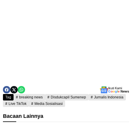
Ikuti Kami
G
o
o
g
l
e
News
Tag
breaking news
Disdukcapil Sumenep
Jurnalis Indonesia
Live TikTok
Media Sosialisasi
Bacaan Lainnya