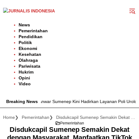
Langsung
ke
konten
News
Pemerintahan
Pendidikan
Politik
Ekonomi
Kesehatan
Olahraga
Pariwisata
Hukrim
Opini
Video
dr. H. Moh. Anwar Sumenep Kini Hadirkan Layanan Poli Urologi Bagi 
Breaking News
Home
Pemerintahan
Disdukcapil Sumenep Semakin Dekat dengan Masyarakat, Manfaatkan TikTok untuk Sosialisasi
Pemerintahan
Disdukcapil Sumenep Semakin Dekat
dengan Masyarakat, Manfaatkan TikTok