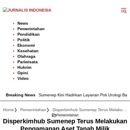
Langsung
ke
konten
News
Pemerintahan
Pendidikan
Politik
Ekonomi
Kesehatan
Olahraga
Pariwisata
Hukrim
Opini
Video
Moh. Anwar Sumenep Kini Hadirkan Layanan Poli Urologi Bagi Peserta
Breaking News
Home
Pemerintahan
Disperkimhub Sumenep Terus Melakukan Pengamanan Aset Tanah Milik Pemerintah Daerah
Pemerintahan
Disperkimhub Sumenep Terus Melakukan
Pengamanan Aset Tanah Milik