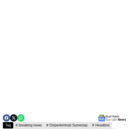
Ikuti Kami
G
o
o
g
l
e
News
Tag
breaking news
Disperkimhub Sumenep
Headline