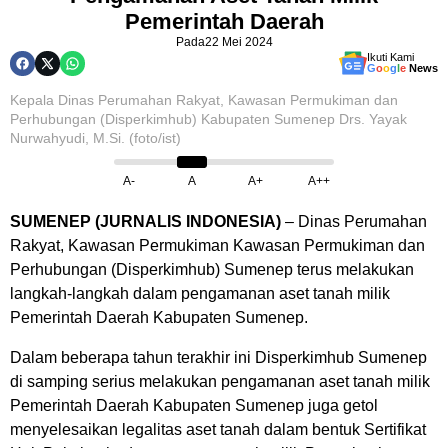
Pemerintah Daerah
Pada
22 Mei 2024
Ikuti Kami
G
o
o
g
l
e
News
Kepala Dinas Perumahan Rakyat, Kawasan Permukiman dan
Perhubungan (Disperkimhub) Kabupaten Sumenep Drs. Yayak
Nurwahyudi, M.Si. (foto/ist)
A-
A
A+
A++
SUMENEP (JURNALIS INDONESIA)
– Dinas Perumahan
Rakyat, Kawasan Permukiman Kawasan Permukiman dan
Perhubungan (Disperkimhub) Sumenep terus melakukan
langkah-langkah dalam pengamanan aset tanah milik
Pemerintah Daerah Kabupaten Sumenep.
Dalam beberapa tahun terakhir ini Disperkimhub Sumenep
di samping serius melakukan pengamanan aset tanah milik
Pemerintah Daerah Kabupaten Sumenep juga getol
menyelesaikan legalitas aset tanah dalam bentuk Sertifikat