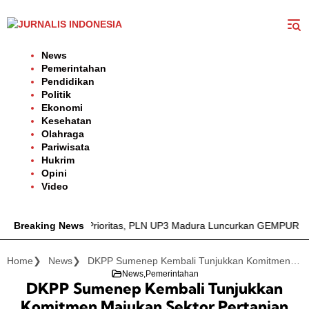
Langsung
ke
konten
News
Pemerintahan
Pendidikan
Politik
Ekonomi
Kesehatan
Olahraga
Pariwisata
Hukrim
Opini
Video
ik Jadi Prioritas, PLN UP3 Madura Luncurkan GEMPUR MADURA–GES
Breaking News
Home
News
DKPP Sumenep Kembali Tunjukkan Komitmen Majukan Sektor Pertanian Lewat Festival Agro Culture di Rubaru
News
Pemerintahan
DKPP Sumenep Kembali Tunjukkan
Komitmen Majukan Sektor Pertanian