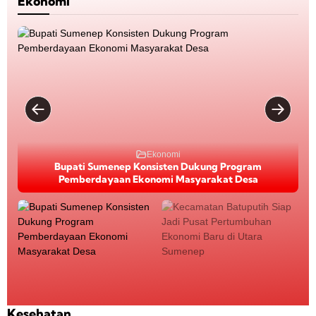
Ekonomi
Ekonomi
Ekonomi
Kecamatan Batuputih Siap Jadi Pusat Pertumbuhan
Bupati Sumenep Konsisten Dukung Program
Pemberdayaan Ekonomi Masyarakat Desa
Ekonomi Baru di Utara Sumenep
B
K
u
e
p
c
a
a
t
m
i
a
S
t
Kesehatan
u
a