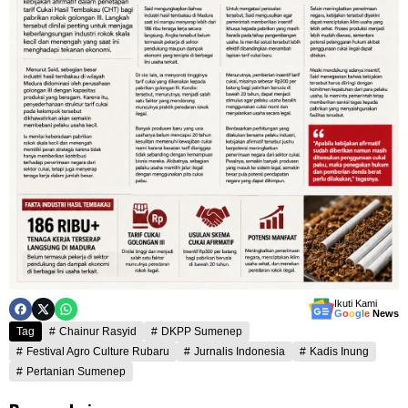
Ikuti Kami
G
o
o
g
l
e
News
Tag
Chainur Rasyid
DKPP Sumenep
Festival Agro Culture Rubaru
Jurnalis Indonesia
Kadis Inung
Pertanian Sumenep