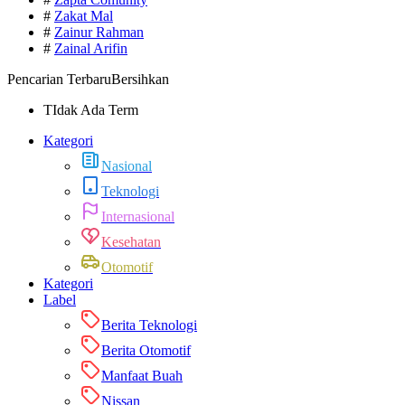
#
Zakat Mal
#
Zainur Rahman
#
Zainal Arifin
Pencarian Terbaru
Bersihkan
TIdak Ada Term
Kategori
Nasional
Teknologi
Internasional
Kesehatan
Otomotif
Kategori
Label
Berita Teknologi
Berita Otomotif
Manfaat Buah
Nissan