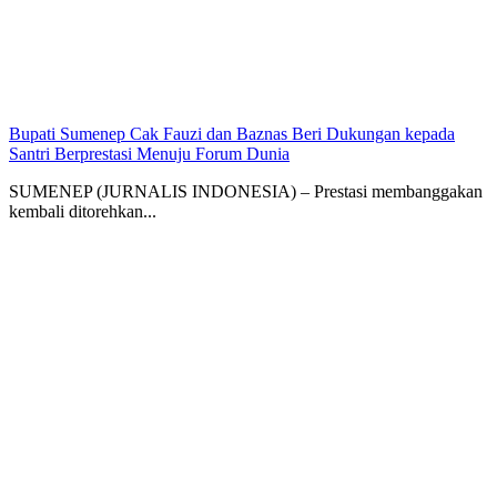
Bupati Sumenep Cak Fauzi dan Baznas Beri Dukungan kepada
Santri Berprestasi Menuju Forum Dunia
SUMENEP (JURNALIS INDONESIA) – Prestasi membanggakan
kembali ditorehkan...