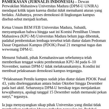
PAMEKASAN (JURNALIS INDONESIA) –
Dewan
Perwakilan Mahasiswa Universitas Madura (DPM-U UNIRA)
mendapat kritik tajam karena dinilai
tidak
memahami aturan yang
berlaku. Akibatnya, proses demokrasi di lingkungan kampus
disebut-sebut menjadi korban.
Ketua Umum BEM FEB Universitas Madura, Subaidi,
menyampaikan bahwa hingga saat ini Komisi Pemilihan Umum
Mahasiswa (KPU-M) Universitas Madura belum juga dibentuk,
padahal pembentukan lembaga tersebut telah diatur dalam Pedoman
Dasar Organisasi Kampus (PDOK) Pasal 21 mengenai tugas dan
wewenang DPM-U.
Menurut Subaidi, pihak Kemahasiswaan sebelumnya telah
memberikan tenggat waktu pembentukan KPU-M pada 6–10
November, namun DPM-U tidak melaksanakannya. Kondisi ini
membuat pelaksanaan demokrasi kampus terganggu.
“Pelaksanaan Pemilu kampus sudah jelas diatur dalam PDOK Pasal
43, yaitu diselenggarakan antara bulan Oktober hingga Desember
pada hari aktif. Seharusnya DPM-U bersikap tegas menjalankan
kewajibannya, apalagi tanggal 15 Desember sudah memasuki pekan
sunyi,” tegasnya.
Ia juga menyayangkan sikap pihak Universitas yang dinilai tidak