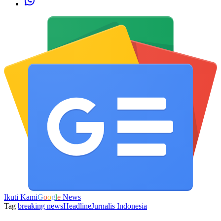
Ikuti Kami
G
o
o
g
l
e
News
Tag
breaking news
Headline
Jurnalis Indonesia