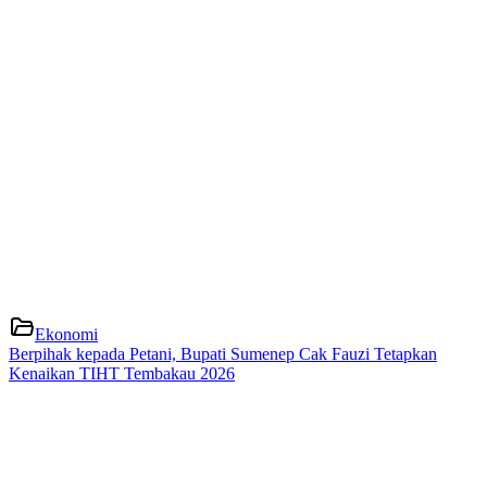
Ekonomi
Berpihak kepada Petani, Bupati Sumenep Cak Fauzi Tetapkan
Kenaikan TIHT Tembakau 2026