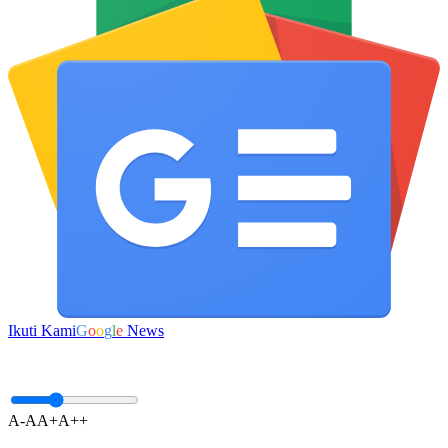
Ikuti Kami
G
o
o
g
l
e
News
A-
A
A+
A++