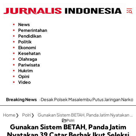
Langsung
ke
konten
News
Pemerintahan
Pendidikan
Politik
Ekonomi
Kesehatan
Olahraga
Pariwisata
Hukrim
Opini
Video
nep Desak Polsek Masalembu Putus Jaringan Narkoba dan Penada
Breaking News
Home
Polri
Gunakan Sistem BETAH, Panda Jatim Nyatakan 39 Catar Berhak Ikut Seleksi Tingkat Pusat
Polri
Gunakan Sistem BETAH, Panda Jatim
Nyatakan 39 Catar Berhak Ikut Seleksi