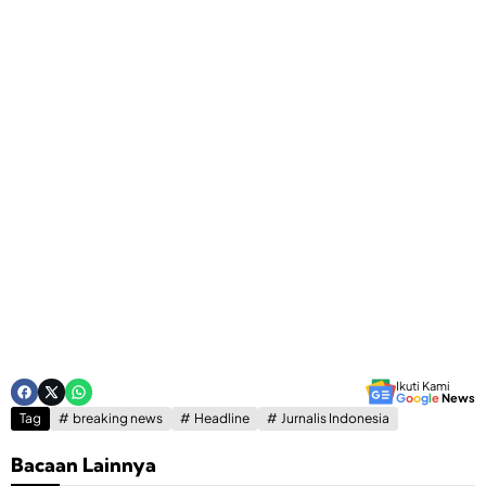
Ikuti Kami
G
o
o
g
l
e
News
Tag
breaking news
Headline
Jurnalis Indonesia
Bacaan Lainnya