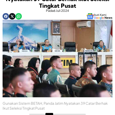
Tingkat Pusat
Pada
6 Juli 2024
Ikuti Kami
G
o
o
g
l
e
News
Gunakan Sistem BETAH, Panda Jatim Nyatakan 39 Catar Berhak
Ikut Seleksi Tingkat Pusat