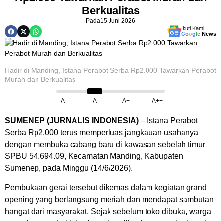
Berkualitas
Pada
15 Juni 2026
Ikuti Kami
G
o
o
g
l
e
News
Hadir di Manding, Istana Perabot Serba Rp2.000 Tawarkan Perabot
Murah dan Berkualitas
A-
A
A+
A++
SUMENEP (JURNALIS INDONESIA)
– Istana Perabot
Serba Rp2.000 terus memperluas jangkauan usahanya
dengan membuka cabang baru di kawasan sebelah timur
SPBU 54.694.09, Kecamatan Manding, Kabupaten
Sumenep, pada Minggu (14/6/2026).
Pembukaan gerai tersebut dikemas dalam kegiatan grand
opening yang berlangsung meriah dan mendapat sambutan
hangat dari masyarakat. Sejak sebelum toko dibuka, warga