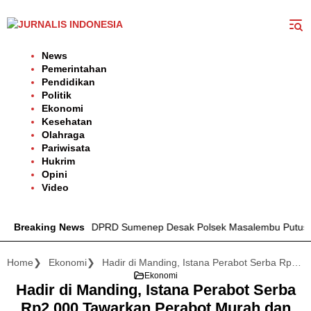
Langsung
ke
konten
News
Pemerintahan
Pendidikan
Politik
Ekonomi
Kesehatan
Olahraga
Pariwisata
Hukrim
Opini
Video
ga, Anggota DPRD Sumenep Desak Polsek Masalembu Putus Jaringa
Breaking News
Home
Ekonomi
Hadir di Manding, Istana Perabot Serba Rp2.000 Tawarkan Perabot Murah dan Berkualitas
Ekonomi
Hadir di Manding, Istana Perabot Serba
Rp2.000 Tawarkan Perabot Murah dan