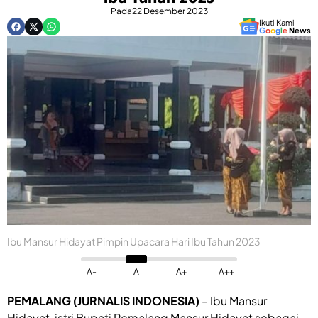
Pada
22 Desember 2023
Ikuti Kami
G
o
o
g
l
e
News
Ibu Mansur Hidayat Pimpin Upacara Hari Ibu Tahun 2023
A-
A
A+
A++
PEMALANG (JURNALIS INDONESIA)
– Ibu Mansur
Hidayat, istri Bupati Pemalang Mansur Hidayat sebagai