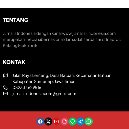
i
u
k
K
m
H
r
H
U
e
TENTANG
U
T
a
T
R
t
k
I
i
Jurnalis Indonesia dengan kanal www.jurnalis-indonesia.com
e
k
f
merupakan media siber nasional dan sudah terdaftar di Inaproc
-
e
Katalog Elektronik
8
-
1
8
R
1
I
KONTAK
Jalan Raya Lenteng, Desa Batuan, Kecamatan Batuan,
Kabupaten Sumenep, Jawa Timur
082334629516
jurnalisindonesiacom@gmail.com