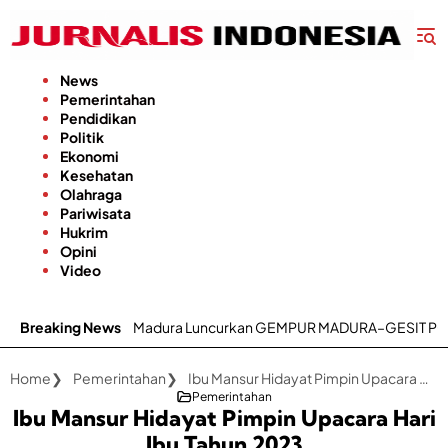
Langsung
ke
konten
News
Pemerintahan
Pendidikan
Politik
Ekonomi
Kesehatan
Olahraga
Pariwisata
Hukrim
Opini
Video
N UP3 Madura Luncurkan GEMPUR MADURA–GESIT POLL
Breaking News
Kecamatan
Home
Pemerintahan
Ibu Mansur Hidayat Pimpin Upacara Hari Ibu Tahun 2023
Pemerintahan
Ibu Mansur Hidayat Pimpin Upacara Hari
Ibu Tahun 2023