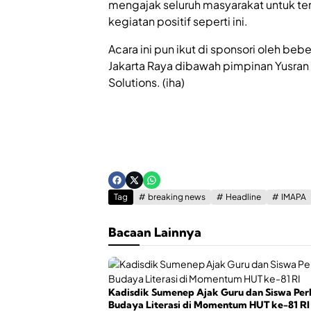
mengajak seluruh masyarakat untuk te
kegiatan positif seperti ini.
Acara ini pun ikut di sponsori oleh beb
Jakarta Raya dibawah pimpinan Yusran
Solutions. (iha)
Tag
breaking news
Headline
IMAPA
Bacaan Lainnya
Kadisdik Sumenep Ajak Guru dan Siswa Per
Budaya Literasi di Momentum HUT ke-81 RI