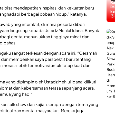
i
n
Ti
Ka
S
L
Ta
Pe
rta bisa mendapatkan inspirasi dan kekuatan baru
u
a
ke
ke
nghadapi berbagai cobaan hidup,” katanya.
m
y
e
a
jawab yang interaktif, di mana peserta diberi
n
n
e
a
aan langsung kepada Ustadz Mehlul Idana. Banyak
p
n
rbagi cerita, menunjukkan tingginya minat dan
,
P
 dibahas.
J
o
a
l
d
i
aku sangat terkesan dengan acara ini. “Ceramah
i
U
 dan memberikan saya perspektif baru tentang
W
r
erasa lebih termotivasi untuk tetap kuat dan
a
o
d
l
a
o
h
g
ma yang dipimpin oleh Ustadz Mehlul Idana, diikuti
B
i
khidmat dan kebersamaan terasa sepanjang acara,
e
B
r
emua yang hadir.
a
s
g
a
i
kan talk show dan kajian serupa dengan tema yang
n
P
iritual dan mental masyarakat. Mereka juga
t
e