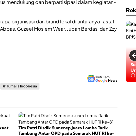
rus mendukung dan berpartisipasi dalam kegiatan-
a
s
i
e
Rek
,
r
O
t
erapa organisasi dan brand lokal di antaranya Tastafi
l
a
 Abbas, Guzeel Moslem Wear, Jubah Berdasi dan Zzy
a
B
h
P
r
J
a
S
g
K
a
Ga
Ka
e
h
Da
Su
s
i
Ba
Ur
e
n
Be
h
Ikuti Kami
g
a
G
o
o
g
l
e
News
g
t
Jurnalis Indonesia
a
a
P
n
e
r
t
u
m
b
kuat
Tim Putri Disdik Sumenep Juara Lomba Tarik
u
Tambang Antar OPD pada Semarak HUT RI ke-