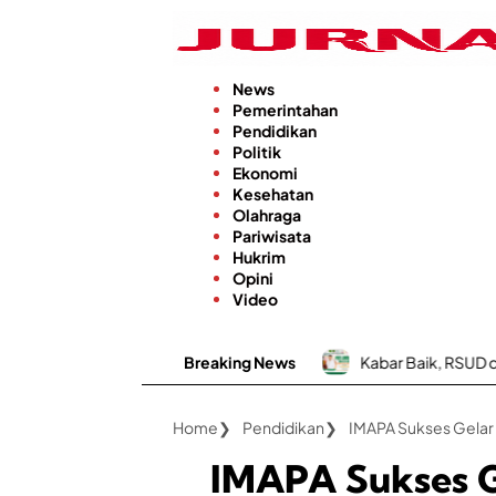
Langsung
ke
konten
News
Pemerintahan
Pendidikan
Politik
Ekonomi
Kesehatan
Olahraga
Pariwisata
Hukrim
Opini
Video
Breaking News
Kabar Baik, RSUD dr. H. Moh. Anwar
Home
Pendidikan
IMAPA Sukses Gelar 
IMAPA Sukses G