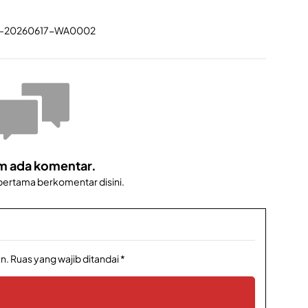
m ada komentar.
 pertama berkomentar disini.
n.
Ruas yang wajib ditandai
*