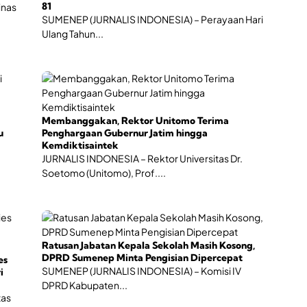
h
81
inas
a
SUMENEP (JURNALIS INDONESIA) – Perayaan Hari
n
Ulang Tahun...
E
k
o
n
o
m
i
Membanggakan, Rektor Unitomo Terima
K
u
Penghargaan Gubernur Jatim hingga
r
Kemdiktisaintek
e
JURNALIS INDONESIA – Rektor Universitas Dr.
a
Soetomo (Unitomo), Prof....
t
i
f
Ratusan Jabatan Kepala Sekolah Masih Kosong,
DPRD Sumenep Minta Pengisian Dipercepat
es
SUMENEP (JURNALIS INDONESIA) – Komisi IV
i
DPRD Kabupaten...
tas