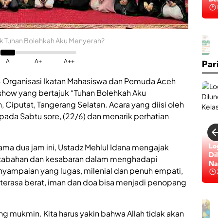
Na
K
uk Tuhan Bolehkah Aku Menyerah?
a
b
A
A+
A++
Par
a
r
B
 Organisasi Ikatan Mahasiswa dan Pemuda Aceh
a
kshow yang bertajuk “Tuhan Bolehkah Aku
i
, Ciputat, Tangerang Selatan. Acara yang diisi oleh
k
,
 pada Sabtu sore, (22/6) dan menarik perhatian
R
S
U
Lo
ma dua jam ini, Ustadz Mehlul Idana mengajak
D
Di
tabahan dan kesabaran dalam menghadapi
d
Na
r
nyampaian yang lugas, milenial dan penuh empati,
.
erasa berat, iman dan doa bisa menjadi penopang
H
.
H
M
M
o
ng mukmin. Kita harus yakin bahwa Allah tidak akan