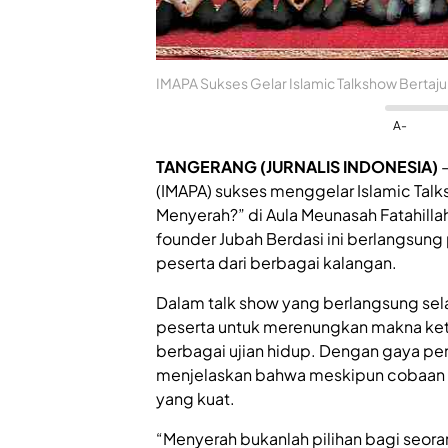
IMAPA Sukses Gelar Islamic Talkshow Bertaj
A-
TANGERANG (JURNALIS INDONESIA)
–
(IMAPA) sukses menggelar Islamic Tal
Menyerah?” di Aula Meunasah Fatahillah
founder Jubah Berdasi ini berlangsung
peserta dari berbagai kalangan.
Dalam talk show yang berlangsung sela
peserta untuk merenungkan makna ke
berbagai ujian hidup. Dengan gaya pe
menjelaskan bahwa meskipun cobaan t
yang kuat.
“Menyerah bukanlah pilihan bagi seora