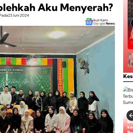
Bolehkah Aku Menyerah?
Pada
23 Juni 2024
Ikuti Kami
G
o
o
g
l
e
News
Kes
Bi
ke
Be