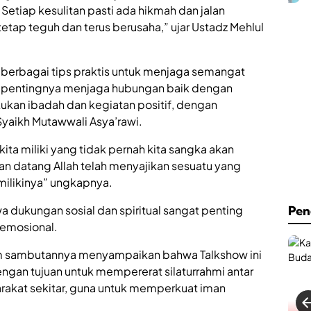
C
h
Setiap kesulitan pasti ada hikmah dan jalan
a
.
tetap teguh dan terus berusaha,” ujar Ustadz Mehlul
f
A
e
n
&
w
B
a
berbagai tips praktis untuk menjaga semangat
i
r
i pentingnya menjaga hubungan baik dengan
l
S
l
u
kukan ibadah dan kegiatan positif, dengan
i
m
Syaikh Mutawwali Asya’rawi.
a
e
r
n
ita miliki yang tidak pernah kita sangka akan
d
e
R
an datang Allah telah menyajikan sesuatu yang
p
e
K
milikinya” ungkapnya.
s
i
m
n
 dukungan sosial dan spiritual sangat penting
Pen
i
i
emosional.
D
H
i
a
b
d
am sambutannya menyampaikan bahwa Talkshow ini
u
i
an tujuan untuk mempererat silaturrahmi antar
k
r
arakat sekitar, guna untuk memperkuat iman
a
k
d
a