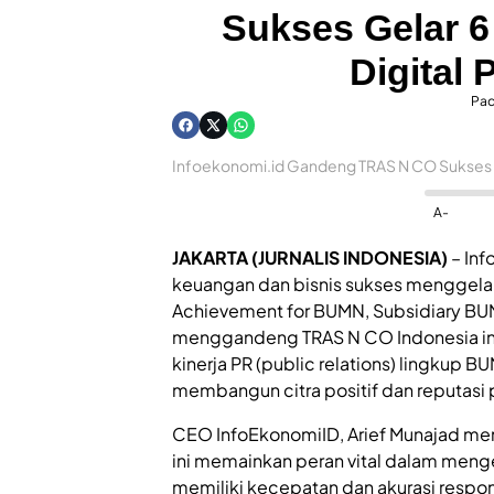
Sukses Gelar 6
Digital
Pa
Infoekonomi.id Gandeng TRAS N CO Sukses Ge
A-
JAKARTA (JURNALIS INDONESIA)
– Inf
keuangan dan bisnis sukses menggelar
Achievement for BUMN, Subsidiary BU
menggandeng TRAS N CO Indonesia ini 
kinerja PR (public relations) lingkup
membangun citra positif dan reputasi p
CEO InfoEkonomiID, Arief Munajad menga
ini memainkan peran vital dalam meng
memiliki kecepatan dan akurasi respo