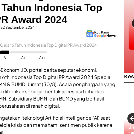
 Tahun Indonesia Top
 PR Award 2024
da
2 September 2024
Ikuti Kami
G
o
o
g
l
e
News
lar 6 Tahun Indonesia Top Digital PR Award 2024
A
A+
A++
oEkonomi.ID, portal berita seputar ekonomi,
Kes
 6th Indonesia Top Digital PR Award 2024 Special
MN & BUMD, Jumat (30/8). Acara penghargaan yang
diberikan sebagai bentuk apresiasi terhadap
 BUMN, Subsidiary BUMN, dan BUMD yang berhasil
erusahaan di ranah digital.
takan, teknologi Artificial Intelligence (AI) saat
elola krisis dan memahami sentimen publik karena
Bi
ns.
ke