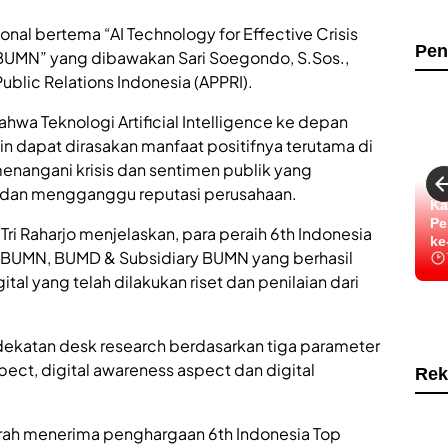
ional bertema “AI Technology for Effective Crisis
Pen
BUMN” yang dibawakan Sari Soegondo, S.Sos.,
ublic Relations Indonesia (APPRI).
wa Teknologi Artificial Intelligence ke depan
dapat dirasakan manfaat positifnya terutama di
angani krisis dan sentimen publik yang
dan mengganggu reputasi perusahaan.
Ka
Pe
i Raharjo menjelaskan, para peraih 6th Indonesia
ke
 BUMN, BUMD & Subsidiary BUMN yang berhasil
al yang telah dilakukan riset dan penilaian dari
katan desk research berdasarkan tiga parameter
aspect, digital awareness aspect dan digital
Rek
merah menerima penghargaan 6th Indonesia Top