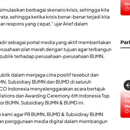
Un
Pr
mulasikan berbagai skenario krisis, sehingga kita
ta, sehingga ketika krisis benar-benar terjadi kita
an respons yang cepat,” ujar Arief dalam
adir sebagai portal media yang aktif memberitakan
Par
erusahaan plat merah dengan tujuan agar terbangun
i publik terhadap perusahaan-perusahaan BUMN,
ublik dalam menjaga citra positif tesebut dan
UMN, Subsidiary BUMN dan BUMD di seluruh
 CO Indonesia menyelenggarakan acara bertajuk
elations dan Awarding Ceremony 6th Indonesia Top
Bu
Ce
for BUMN, Subsidiary BUMN & BUMD ini.
Me
an kami agar PR BUMN, BUMD & Subsidiray BUMN
kan penggunaan media digital dalam membangun