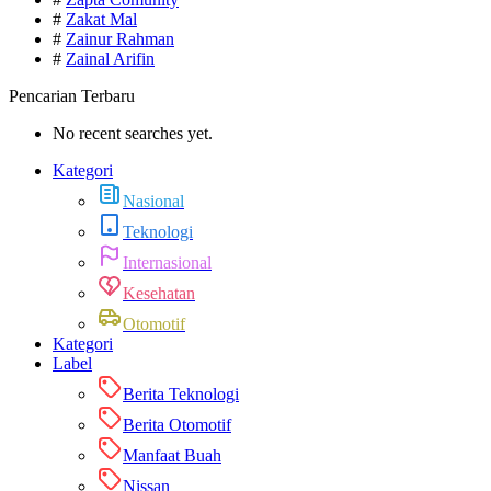
#
Zakat Mal
#
Zainur Rahman
#
Zainal Arifin
Pencarian Terbaru
No recent searches yet.
Kategori
Nasional
Teknologi
Internasional
Kesehatan
Otomotif
Kategori
Label
Berita Teknologi
Berita Otomotif
Manfaat Buah
Nissan