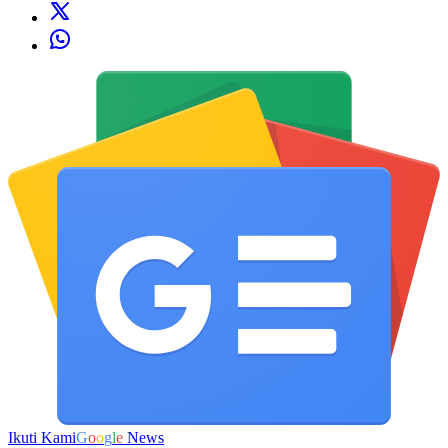
Ikuti Kami
G
o
o
g
l
e
News