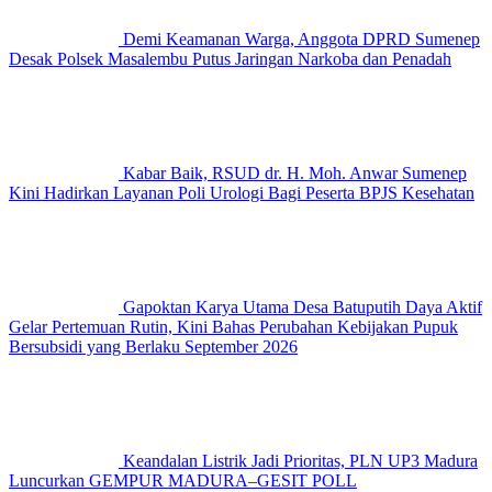
Demi Keamanan Warga, Anggota DPRD Sumenep
Desak Polsek Masalembu Putus Jaringan Narkoba dan Penadah
Kabar Baik, RSUD dr. H. Moh. Anwar Sumenep
Kini Hadirkan Layanan Poli Urologi Bagi Peserta BPJS Kesehatan
Gapoktan Karya Utama Desa Batuputih Daya Aktif
Gelar Pertemuan Rutin, Kini Bahas Perubahan Kebijakan Pupuk
Bersubsidi yang Berlaku September 2026
Keandalan Listrik Jadi Prioritas, PLN UP3 Madura
Luncurkan GEMPUR MADURA–GESIT POLL