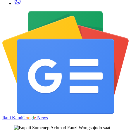
Ikuti Kami
G
o
o
g
l
e
News