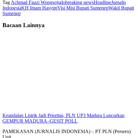
Tag
Achmad Fauzi Wongsojudo
breaking news
Headline
Jurnalis
Indonesia
KH Imam Hasyim
Visi Misi Bupati Sumenep
Wakil Bupati
Sumenep
Bacaan Lainnya
Keandalan Listrik Jadi Prioritas, PLN UP3 Madura Luncurkan
GEMPUR MADURA–GESIT POLL
PAMEKASAN (JURNALIS INDONESIA) – PT PLN (Persero)
Unit...