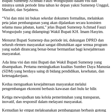
Bupati Sumenep Achmad Fauzi Wongsojudo dalam visi dan
misinya untuk periode lima tahun ke depan yakni Sumenep Unggul,
Mandiri, dan Sejahtera.
“Visi dan misi ini bukan sekedar dokumen formalitas, melainkan
peta jalan pembangunan yang akan dijalankan secara konsisten
selama masa jabatan, kami,” jelas Bupati Sumenep Achmad Fauzi
Wongsojudo yang didampingi Wakil Bupati KH. Imam Hasyim.
Menurut Bupati Sumenep dua periode ini, dukungan DPRD dan
seluruh elemen masyarakat sangat dibutuhkan agar semua program
yang sudah dirancang benar-benar bermanfaat bagi kesejahteraan
masyarakat.
Ada lima visi dan misi Bupati dan Wakil Bupati Sumenep yang
disampaikan. Pertama meningkatkan kualitas Sumber Daya Manusia
(SDM) yang berdaya saing di bidang pendidikan, kesehatan, dan
ketenagakerjaan.
Kedua menguatkan kesejahteraan masyarakat melalui
pengembangan ekonomi berbasis kawasan dari hulu ke hilir.
Ketiga mewujudkan tata kelola pemerintahan yang transparan,
inovatif, dan responsif dalam melayani masyarakat.
Kemudian ke empat melaksanakan pembangunan berbasis gotong