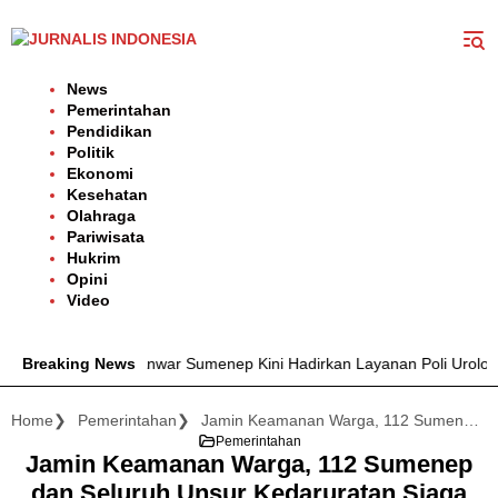
Langsung
ke
konten
News
Pemerintahan
Pendidikan
Politik
Ekonomi
Kesehatan
Olahraga
Pariwisata
Hukrim
Opini
Video
 dr. H. Moh. Anwar Sumenep Kini Hadirkan Layanan Poli Urologi Bag
Breaking News
Home
Pemerintahan
Jamin Keamanan Warga, 112 Sumenep dan Seluruh Unsur Kedaruratan Siaga Nonstop
Pemerintahan
Jamin Keamanan Warga, 112 Sumenep
dan Seluruh Unsur Kedaruratan Siaga