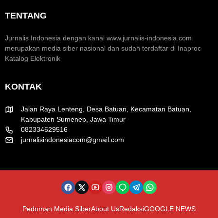
K
u
k
TENTANG
r
m
H
e
H
U
a
U
T
Jurnalis Indonesia dengan kanal www.jurnalis-indonesia.com
t
T
R
merupakan media siber nasional dan sudah terdaftar di Inaproc
i
k
I
Katalog Elektronik
f
e
k
-
e
8
-
KONTAK
1
8
R
1
I
Jalan Raya Lenteng, Desa Batuan, Kecamatan Batuan,
Kabupaten Sumenep, Jawa Timur
082334629516
jurnalisindonesiacom@gmail.com
Pedoman Media Siber
About Us
Redaksi
GOOGLE NEWS