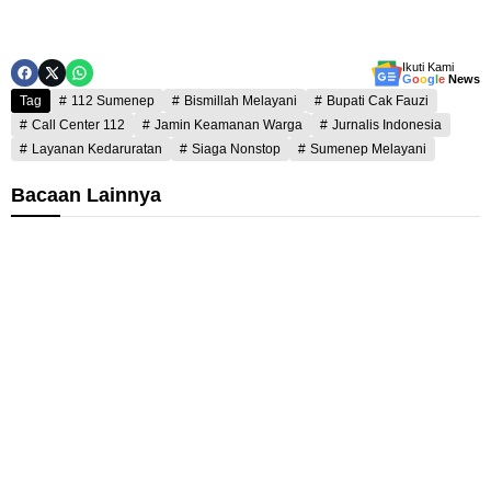
Ikuti Kami
G
o
o
g
l
e
News
Tag
112 Sumenep
Bismillah Melayani
Bupati Cak Fauzi
Call Center 112
Jamin Keamanan Warga
Jurnalis Indonesia
Layanan Kedaruratan
Siaga Nonstop
Sumenep Melayani
Bacaan Lainnya
K
K
e
e
a
c
n
a
d
a
a
l
t
a
a
n
n
L
B
K
D