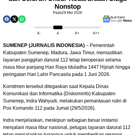
Nonstop
Pada
29 Mei 2026
Ikuti Kami
G
o
o
g
l
e
News
A-
A
A+
A++
SUMENEP (JURNALIS INDONESIA)
– Pemerintah
Kabupaten Sumenep, Madura, Jawa Timur, memastikan
layanan panggilan darurat 112 tetap beroperasi selama
masa libur panjang Hari Raya Iduladha 1447 Hijriah hingga
peringatan Hari Lahir Pancasila pada 1 Juni 2026.
Komitmen tersebut ditegaskan saat Kepala Dinas
Komunikasi dan Informatika (Diskominfo) Kabupaten
Sumenep, Indra Wahyudi, melakukan pemantauan rutin di
Pos Komando 112 pada Jumat (29/5/2026).
Indra menjelaskan, meskipun sebagian besar instansi
menjalani masa libur nasional, petugas layanan darurat 112
tetap menjalankan tugasnya untuk memberikan respons