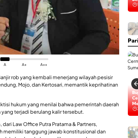
Na
Par
A
A+
A++
anjir rob yang kembali menerjang wilayah pesisir
ndung, Mojo, dan Kertosari, memantik keprihatinan
Bu
Ce
Me
aktisi hukum yang menilai bahwa pemerintah daerah
 yang terjadi berulang kalir tersebut.
, dari Law Office Putra Pratama & Partners,
memiliki tanggung jawab konstitusional dan