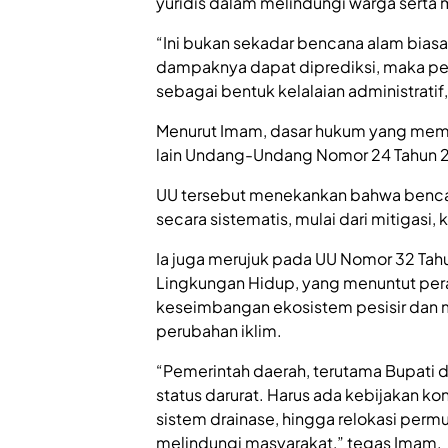
yuridis dalam melindungi warga sert
“Ini bukan sekadar bencana alam biasa.
dampaknya dapat diprediksi, maka pem
sebagai bentuk kelalaian administratif
Menurut Imam, dasar hukum yang mem
lain Undang-Undang Nomor 24 Tahun 
UU tersebut menekankan bahwa bencana
secara sistematis, mulai dari mitigasi, 
Ia juga merujuk pada UU Nomor 32 Tah
Lingkungan Hidup, yang menuntut per
keseimbangan ekosistem pesisir dan 
perubahan iklim.
“Pemerintah daerah, terutama Bupati d
status darurat. Harus ada kebijakan k
sistem drainase, hingga relokasi per
melindungi masyarakat,” tegas Imam.