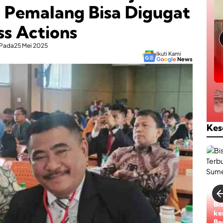
b Pemalang Bisa Digugat
ss Actions
Pada
25 Mei 2025
Ikuti Kami
G
o
o
g
l
e
News
Kes
Bi
ke
Be