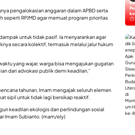
Ti
Ka
Ta
Pe
ingnya pengalokasian anggaran dalam APBD serta
ke
ke
h seperti RPJMD agar memuat program prioritas
rdampak untuk tidak pasif. Ia menyarankan agar
ya secara kolektif, termasuk melalui jalur hukum
 waktu yang wajar, warga bisa mengajukan gugatan
agian dari advokasi publik demi keadilan,”
 bencana tahunan, Imam mengajak seluruh elemen
t sipil untuk tidak lagi bersikap reaktif.
n keadilan ekologis dan perlindungan sosial
ujar Imam Subianto. (mam/ely)