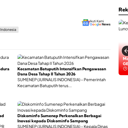
Rek
Ikuti Kami
G
o
o
g
l
e
News
s Indonesia
Ke
Ke
Ma
Pe
GE
adura
Kecamatan Batuputih Intensifkan Pengawasan
Dana Desa Tahap II Tahun 2026
SUMENEP (JURNALIS INDONESIA) – Pemerintah
Kecamatan Batuputih terus...
ad
Diskominfo Sumenep Perkenalkan Berbagai
Inovasi kepada Diskominfo Sampang
DPR
SUMENEP (JURNALIS INDONESIA) – Kepala Dinas