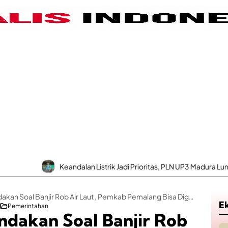
Keandalan Listrik Jadi Prioritas, PLN UP3 Madura Luncurkan
Jika Tidak Ada Tindakan Soal Banjir Rob Air Laut , Pemkab Pemalang Bisa Digugat Class Actions
E
Pemerintahan
indakan Soal Banjir Rob