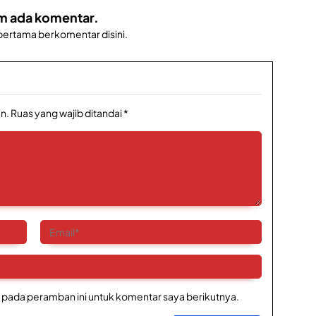
m ada komentar.
 pertama berkomentar disini.
n.
Ruas yang wajib ditandai
*
 pada peramban ini untuk komentar saya berikutnya.