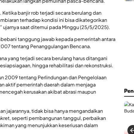
a melakukan langkah pemulihan pasca-bencana.
 Ketika banjir rob terjadi secara berulang dan
biaran terhadap kondisi ini bisa dikategorikan
,” ujarnya saat ditemui pada Minggu (25/5/2025).
bebani tanggung jawab kepada pemerintah antara
2007 tentang Penanggulangan Bencana.
 yang terjadi secara berulang harus ditangani
kesiapsiagaan, hingga rehabilitasi dan rekonstruksi.
un 2009 tentang Perlindungan dan Pengelolaan
an aktif pemerintah daerah dalam menjaga
Pen
mencegah kerusakan akibat abrasi maupun
an jajarannya, tidak bisa hanya mengandalkan
onkret, seperti pembangunan tanggul, perbaikan
mukiman yang menunjukkan keseriusan dalam