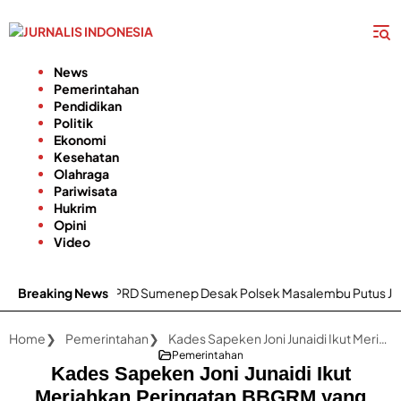
Langsung
ke
konten
News
Pemerintahan
Pendidikan
Politik
Ekonomi
Kesehatan
Olahraga
Pariwisata
Hukrim
Opini
Video
Anggota DPRD Sumenep Desak Polsek Masalembu Putus Jaringan Na
Breaking News
Home
Pemerintahan
Kades Sapeken Joni Junaidi Ikut Meriahkan Peringatan BBGRM yang Digelar DPMD Sumenep
Pemerintahan
Kades Sapeken Joni Junaidi Ikut
Meriahkan Peringatan BBGRM yang