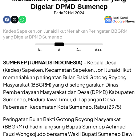
Digelar DPMD Sumenep
Pada
29 Mei 2024
Ikuti Kami
G
o
o
g
l
e
News
Kades Sapeken Joni Junaidi Ikut Meriahkan Peringatan BBGRM
yang Digelar DPMD Sumenep
A-
A
A+
A++
SUMENEP (JURNALIS INDONESIA)
– Kepala Desa
(Kades) Sapeken, Kecamatan Sapeken, Joni Junaidi ikut
memeriahkan peringatan Bulan Bakti Gotong Royong
Masyarakat (BBGRM) yang diselenggarakan Dinas
Pemberdayaan Masyarakat dan Desa (DPMD) Kabupaten
Sumenep, Madura Jawa Timur, di Lapangan Desa
Paberasan, Kecamatan Kota Sumenep, Rabu (29/5).
Peringatan Bulan Bakti Gotong Royong Masyarakat
(BBGRM) dihadiri langsung Bupati Sumenep Achmad
Fauzi Wongsojudo bersama Wakil Bupati Sumenep Dewi