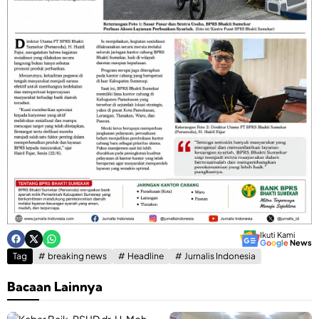
Ikuti Kami
G
o
o
g
l
e
News
Tag
breaking news
Headline
Jurnalis Indonesia
Bacaan Lainnya