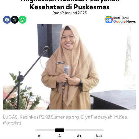
Kesehatan di Puskesmas
Pada
9 Januari 2025
Ikuti Kami
G
o
o
g
l
e
News
LUGAS. Kadinkes P2KB Sumenep drg. Ellya Fardasyah, M.Kes.
(foto/ist)
A-
A
A+
A++