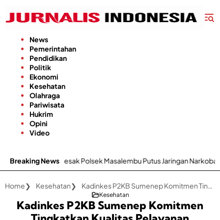
Langsung
ke
konten
News
Pemerintahan
Pendidikan
Politik
Ekonomi
Kesehatan
Olahraga
Pariwisata
Hukrim
Opini
Video
menep Desak Polsek Masalembu Putus Jaringan Narkoba dan Penad
Breaking News
Home
Kesehatan
Kadinkes P2KB Sumenep Komitmen Tingkatkan Kualitas Pelayanan Kesehatan di Puskesmas
Kesehatan
Kadinkes P2KB Sumenep Komitmen
Tingkatkan Kualitas Pelayanan