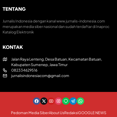
m
H
r
H
TENTANG
e
U
T
a
T
R
t
Jurnalis Indonesia dengan kanal www.jurnalis-indonesia.com
k
I
i
e
k
merupakan media siber nasional dan sudah terdaftar di Inaproc
f
-
e
Katalog Elektronik
8
-
1
8
R
1
KONTAK
I
Jalan Raya Lenteng, Desa Batuan, Kecamatan Batuan,
Kabupaten Sumenep, Jawa Timur
082334629516
jurnalisindonesiacom@gmail.com
Pedoman Media Siber
About Us
Redaksi
GOOGLE NEWS