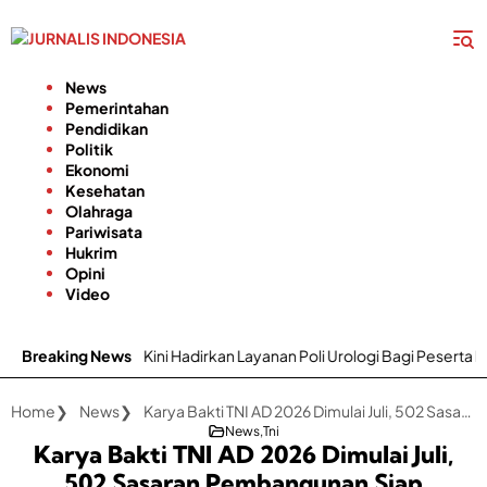
Langsung
ke
konten
News
Pemerintahan
Pendidikan
Politik
Ekonomi
Kesehatan
Olahraga
Pariwisata
Hukrim
Opini
Video
menep Kini Hadirkan Layanan Poli Urologi Bagi Peserta BPJS Kesehat
Breaking News
Home
News
Karya Bakti TNI AD 2026 Dimulai Juli, 502 Sasaran Pembangunan Siap Dikerjakan di Madura
News
Tni
Karya Bakti TNI AD 2026 Dimulai Juli,
502 Sasaran Pembangunan Siap