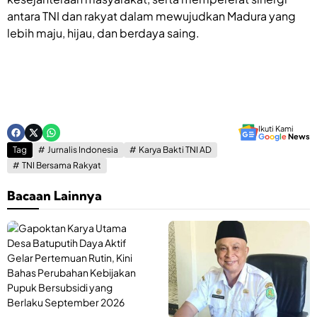
antara TNI dan rakyat dalam mewujudkan Madura yang
lebih maju, hijau, dan berdaya saing.
Ikuti Kami
G
o
o
g
l
e
News
Tag
Jurnalis Indonesia
Karya Bakti TNI AD
TNI Bersama Rakyat
Bacaan Lainnya
G
K
a
a
p
d
o
i
k
s