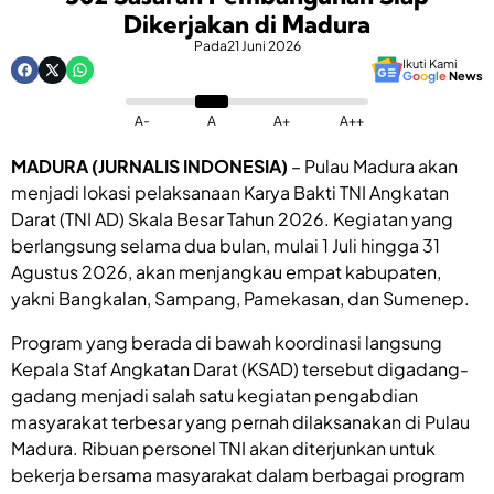
Dikerjakan di Madura
Pada
21 Juni 2026
Ikuti Kami
G
o
o
g
l
e
News
A-
A
A+
A++
MADURA (JURNALIS INDONESIA)
– Pulau Madura akan
menjadi lokasi pelaksanaan Karya Bakti TNI Angkatan
Darat (TNI AD) Skala Besar Tahun 2026. Kegiatan yang
berlangsung selama dua bulan, mulai 1 Juli hingga 31
Agustus 2026, akan menjangkau empat kabupaten,
yakni Bangkalan, Sampang, Pamekasan, dan Sumenep.
Program yang berada di bawah koordinasi langsung
Kepala Staf Angkatan Darat (KSAD) tersebut digadang-
gadang menjadi salah satu kegiatan pengabdian
masyarakat terbesar yang pernah dilaksanakan di Pulau
Madura. Ribuan personel TNI akan diterjunkan untuk
bekerja bersama masyarakat dalam berbagai program