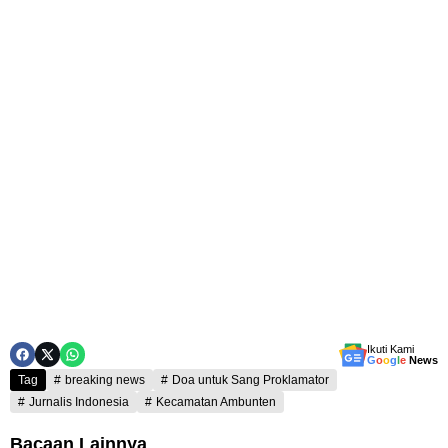
Ikuti Kami
G
o
o
g
l
e
News
Tag
breaking news
Doa untuk Sang Proklamator
Jurnalis Indonesia
Kecamatan Ambunten
Bacaan Lainnya