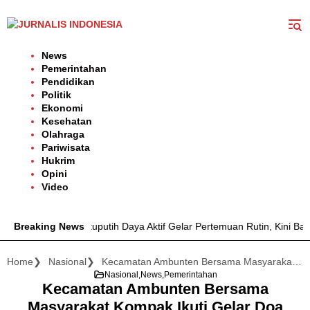
Langsung
ke
konten
News
Pemerintahan
Pendidikan
Politik
Ekonomi
Kesehatan
Olahraga
Pariwisata
Hukrim
Opini
Video
a Desa Batuputih Daya Aktif Gelar Pertemuan Rutin, Kini Bahas Per
Breaking News
Home
Nasional
Kecamatan Ambunten Bersama Masyarakat Kompak Ikuti Gelar Doa Bersama untuk Sang Proklamator 2026
Nasional
News
Pemerintahan
Kecamatan Ambunten Bersama
Masyarakat Kompak Ikuti Gelar Doa