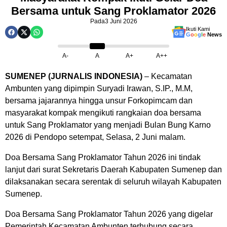
Bersama untuk Sang Proklamator 2026
Pada
3 Juni 2026
Ikuti Kami
G
o
o
g
l
e
News
A-
A
A+
A++
SUMENEP (JURNALIS INDONESIA)
– Kecamatan
Ambunten yang dipimpin Suryadi Irawan, S.IP., M.M,
bersama jajarannya hingga unsur Forkopimcam dan
masyarakat kompak mengikuti rangkaian doa bersama
untuk Sang Proklamator yang menjadi Bulan Bung Karno
2026 di Pendopo setempat, Selasa, 2 Juni malam.
Doa Bersama Sang Proklamator Tahun 2026 ini tindak
lanjut dari surat Sekretaris Daerah Kabupaten Sumenep dan
dilaksanakan secara serentak di seluruh wilayah Kabupaten
Sumenep.
Doa Bersama Sang Proklamator Tahun 2026 yang digelar
Pemerintah Kecamatan Ambunten terhubung secara