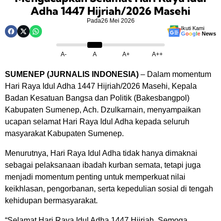
Adha 1447 Hijriah/2026 Masehi
Pada
26 Mei 2026
Ikuti Kami
G
o
o
g
l
e
News
A-
A
A+
A++
SUMENEP (JURNALIS INDONESIA)
– Dalam momentum
Hari Raya Idul Adha 1447 Hijriah/2026 Masehi, Kepala
Badan Kesatuan Bangsa dan Politik (Bakesbangpol)
Kabupaten Sumenep, Ach. Dzulkarnain, menyampaikan
ucapan selamat Hari Raya Idul Adha kepada seluruh
masyarakat Kabupaten Sumenep.
Menurutnya, Hari Raya Idul Adha tidak hanya dimaknai
sebagai pelaksanaan ibadah kurban semata, tetapi juga
menjadi momentum penting untuk memperkuat nilai
keikhlasan, pengorbanan, serta kepedulian sosial di tengah
kehidupan bermasyarakat.
“Selamat Hari Raya Idul Adha 1447 Hijriah. Semoga