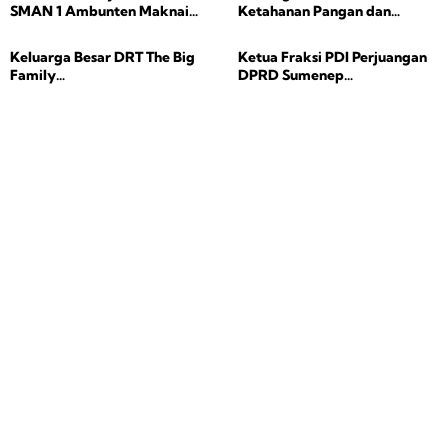
SMAN 1 Ambunten Maknai
Ketahanan Pangan dan
Idul Adha dengan Ketakwaan
Pertanian Sumenep
Mengucapkan Selamat Hari
Keluarga Besar DRT The Big
Ketua Fraksi PDI Perjuangan
Raya Idul Adha 1447 H/2026
Family
DPRD Sumenep
Mengucapkan Selamat Hari
Mengucapkan Selamat Hari
Raya Idul Adha 1447 H/2026
Raya Idul Adha 1447
Hijriah/2026 Masehi