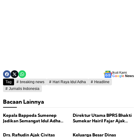
Ikuti Kami
G
o
o
g
l
e
News
Tag
breaking news
Hari Raya Idul Adha
Headline
Jurnalis Indonesia
Bacaan Lainnya
Kepala Bappeda Sumenep
Direktur Utama BPRS Bhakti
Jadikan Semangat Idul Adha
Sumekar Hairil Fajar Ajak
Inspirasi Pembangunan dan
Maknai Idul Adha dengan
Kebersamaan
Keikhlasan dan Kepedulian
Drs. Rafiudin Ajak Civitas
Keluarga Besar Dinas