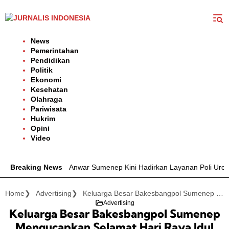
Langsung
ke
konten
News
Pemerintahan
Pendidikan
Politik
Ekonomi
Kesehatan
Olahraga
Pariwisata
Hukrim
Opini
Video
D dr. H. Moh. Anwar Sumenep Kini Hadirkan Layanan Poli Urologi Bag
Breaking News
Home
Advertising
Keluarga Besar Bakesbangpol Sumenep Mengucapkan Selamat Hari Raya Idul Adha 1447 Hijriah/2026 Masehi
Advertising
Keluarga Besar Bakesbangpol Sumenep
Mengucapkan Selamat Hari Raya Idul