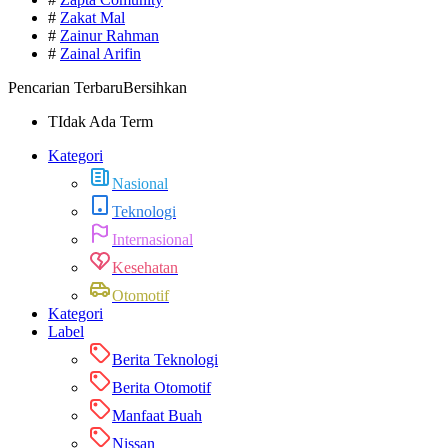
#
Zakat Mal
#
Zainur Rahman
#
Zainal Arifin
Pencarian Terbaru
Bersihkan
TIdak Ada Term
Kategori
Nasional
Teknologi
Internasional
Kesehatan
Otomotif
Kategori
Label
Berita Teknologi
Berita Otomotif
Manfaat Buah
Nissan