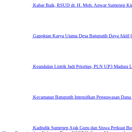
Kabar Baik, RSUD dr. H. Moh. Anwar Sumenep Kini
Gapoktan Karya Utama Desa Batuputih Daya Aktif G
Keandalan Listrik Jadi Prioritas, PLN UP3 M
Kecamatan Batuputih Intensifkan Pengawasan Dana
Kadisdik Sumenep Ajak Guru dan Siswa Perkuat Bu