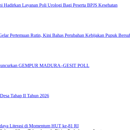
 Hadirkan Layanan Poli Urologi Bagi Peserta BPJS Kesehatan
elar Pertemuan Rutin, Kini Bahas Perubahan Kebijakan Pupuk Bersu
adura Luncurkan GEMPUR MADURA–GESIT POLL
 Desa Tahap II Tahun 2026
daya Literasi di Momentum HUT ke-81 RI