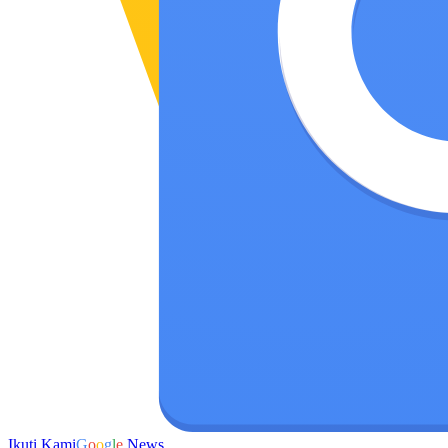
Ikuti Kami
G
o
o
g
l
e
News